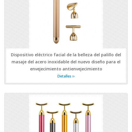
Dispositivo eléctrico facial de la belleza del palillo del
masaje del acero inoxidable del nuevo diseño para el
envejecimiento antienvejecimiento
Detalles