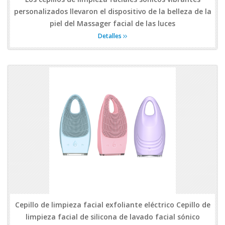
personalizados llevaron el dispositivo de la belleza de la
piel del Massager facial de las luces
Detalles
Cepillo de limpieza facial exfoliante eléctrico Cepillo de
limpieza facial de silicona de lavado facial sónico