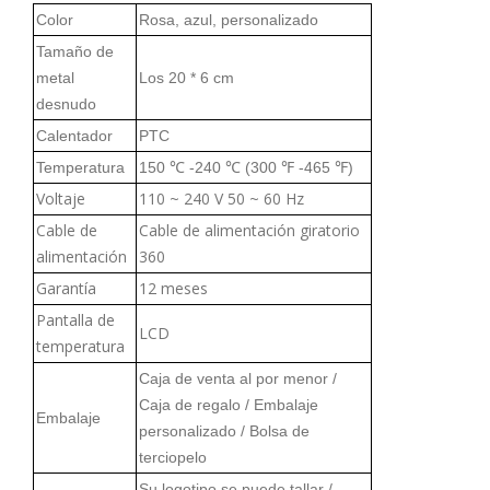
Color
Rosa, azul, personalizado
Tamaño de
metal
Los 20 * 6 cm
desnudo
Calentador
PTC
Temperatura
150 ℃ -240 ℃ (300 ℉ -465 ℉)
Voltaje
110 ~ 240 V 50 ~ 60 Hz
Cable de
Cable de alimentación giratorio
alimentación
360
Garantía
12 meses
Pantalla de
LCD
temperatura
Caja de venta al por menor /
Caja de regalo / Embalaje
Embalaje
personalizado / Bolsa de
terciopelo
Su logotipo se puede tallar /