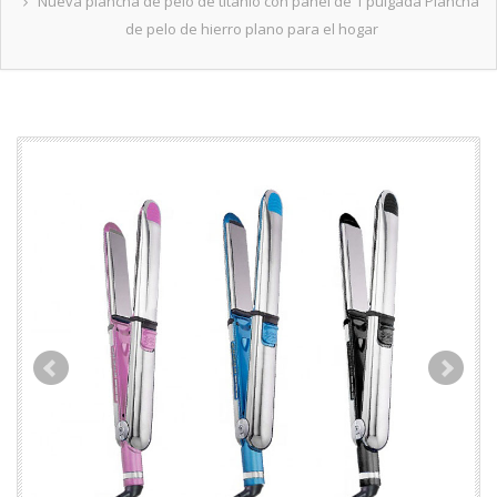
Nueva plancha de pelo de titanio con panel de 1 pulgada Plancha
de pelo de hierro plano para el hogar