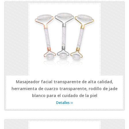
Masajeador facial transparente de alta calidad,
herramienta de cuarzo transparente, rodillo de jade
blanco para el cuidado de la piel
Detalles