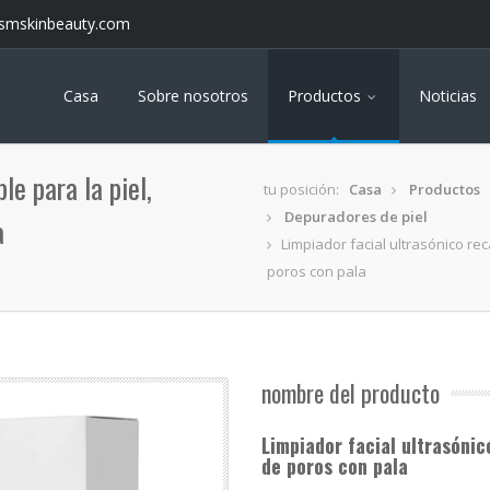
smskinbeauty.com
Casa
Sobre nosotros
Productos
Noticias
le para la piel,
tu posición:
Casa
Productos
Depuradores de piel
a
Limpiador facial ultrasónico rec
poros con pala
nombre del producto
Limpiador facial ultrasónic
de poros con pala