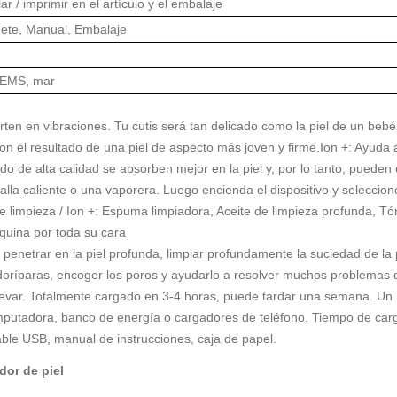
ar / imprimir en el artículo y el embalaje
ete, Manual, Embalaje
 EMS, mar
l
en en vibraciones. Tu cutis será tan delicado como la piel de un bebé. 
on el resultado de una piel de aspecto más joven y firme.Ion +: Ayuda a
do de alta calidad se absorben mejor en la piel y, por lo tanto, pueden
oalla caliente o una vaporera. Luego encienda el dispositivo y selecci
limpieza / Ion +: Espuma limpiadora, Aceite de limpieza profunda, Tóni
quina por toda su cara
 penetrar en la piel profunda, limpiar profundamente la suciedad de la p
udoríparas, encoger los poros y ayudarlo a resolver muchos problemas de
de llevar. Totalmente cargado en 3-4 horas, puede tardar una semana. Un 
putadora, banco de energía o cargadores de teléfono. Tiempo de carg
cable USB, manual de instrucciones, caja de papel.
dor de piel