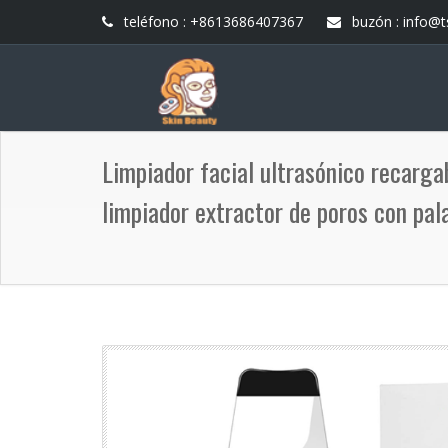
teléfono : +8613686407367
buzón :
info@t
Limpiador facial ultrasónico recargab
limpiador extractor de poros con pal