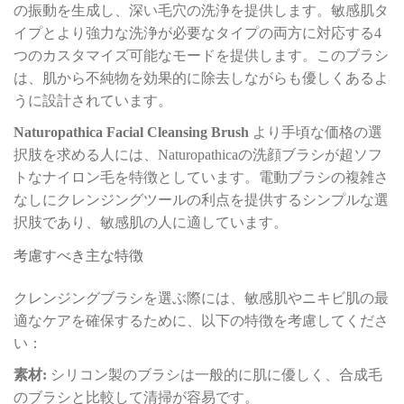
の振動を生成し、深い毛穴の洗浄を提供します。敏感肌タ
イプとより強力な洗浄が必要なタイプの両方に対応する4
つのカスタマイズ可能なモードを提供します。このブラシ
は、肌から不純物を効果的に除去しながらも優しくあるよ
うに設計されています。
Naturopathica Facial Cleansing Brush
より手頃な価格の選
択肢を求める人には、Naturopathicaの洗顔ブラシが超ソフ
トなナイロン毛を特徴としています。電動ブラシの複雑さ
なしにクレンジングツールの利点を提供するシンプルな選
択肢であり、敏感肌の人に適しています。
考慮すべき主な特徴
クレンジングブラシを選ぶ際には、敏感肌やニキビ肌の最
適なケアを確保するために、以下の特徴を考慮してくださ
い：
素材:
シリコン製のブラシは一般的に肌に優しく、合成毛
のブラシと比較して清掃が容易です。