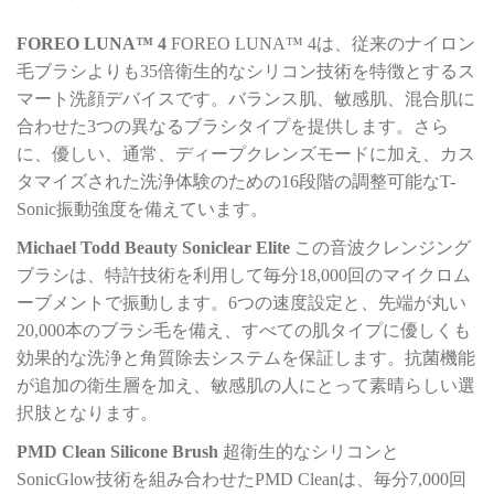
FOREO LUNA™ 4
FOREO LUNA™ 4は、従来のナイロン
毛ブラシよりも35倍衛生的なシリコン技術を特徴とするス
マート洗顔デバイスです。バランス肌、敏感肌、混合肌に
合わせた3つの異なるブラシタイプを提供します。さら
に、優しい、通常、ディープクレンズモードに加え、カス
タマイズされた洗浄体験のための16段階の調整可能なT-
Sonic振動強度を備えています。
Michael Todd Beauty Soniclear Elite
この音波クレンジング
ブラシは、特許技術を利用して毎分18,000回のマイクロム
ーブメントで振動します。6つの速度設定と、先端が丸い
20,000本のブラシ毛を備え、すべての肌タイプに優しくも
効果的な洗浄と角質除去システムを保証します。抗菌機能
が追加の衛生層を加え、敏感肌の人にとって素晴らしい選
択肢となります。
PMD Clean Silicone Brush
超衛生的なシリコンと
SonicGlow技術を組み合わせたPMD Cleanは、毎分7,000回