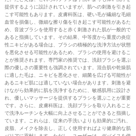
提供するように設計されていますが、肌への刺激を引き起
こす可能性もあります。皮膚科医は、硬い毛が繊細な毛細
血管を損傷し、微細な擦り傷を引き起こす可能性があるた
め、音波ブラシを使用すると赤く刺激された肌が一般的で
あると指摘しています。その結果、中等度から重度の炎症
性ニキビがある場合は、ブラシの積極的な洗浄方法が状態
を悪化させる可能性があるため、ブラシの使用を避けるこ
とが推奨されます。専門家の推奨では、洗顔ブラシを選ぶ
際の優しさの重要性も強調されています。混合肌や乾燥肌
に適した毛は、ニキビを悪化させ、細菌を広げる可能性が
あるニキビ肌には適していない場合があります。刺激を避
けながら効果的に肌を洗浄するために、敏感肌用に設計さ
れ、優しいマッサージを提供するブラシを選ぶことが重要
です。さらに、皮膚科医は、洗顔ブラシを取り入れること
で洗浄ルーチンを大幅に向上させることができると指摘し
ています。これらは、従来の手洗いよりも効果的に汚れ、
皮脂、メイクを除去し、正しく使用すればより健康的な肌
バリアに貢献します。ただし、ユーザーは、デバイスを使