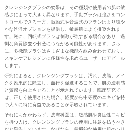
クレンジングブラシの効果は、その種類や使用者の肌の敏
感さによって大きく異なります。手動ブラシは強さをコン
トロールできる一方、振動式や音波式のブラシはより穏や
かな洗浄オプションを提供し、敏感肌によく推奨されま
す。逆に、回転式ブラシは刺激が強すぎる場合があり、過
剰な角質除去や刺激につながる可能性があります。さら
に、多機能ブラシはさまざまな機能を組み合わせており、
スキンケアレジメンに多様性を求めるユーザーにアピール
します。
研究によると、クレンジングブラシは、汚れ、皮脂、メイ
クを効果的に除去し、血行を促進することで、肌の透明感
と質感を向上させることが示されています。臨床研究で
は、正しく使用された場合、軽度から中等度のニキビを持
つ人々に特に有益であることが示唆されています。
それにもかかわらず、皮膚科医は、敏感肌や炎症性ニキビ
を持つ人は、クレンジングブラシの使用に注意を払うべき
だと警告しています。なぜなら、積極的な使用は肌のバリ