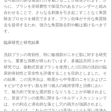
る可能性のある過度の力を避けることが推奨されます。さ
らに、ブラシを非研磨性で保湿力のあるクレンザーと組み
合わせることで、さらなる刺激を引き起こすことなく角質
除去プロセスを補完できます。ブラシ自体が十分な角質除
去を提供するため、強力な角質除去剤や酸は避けるべきで
す。
臨床研究と研究結果
洗顔ブラシの有効性、特に敏感肌やニキビ肌に対する研究
から、重要な洞察が得られています。多施設共同コホート
研究では、振動式音波ブラシを使用した1日2回の洗顔の臨
床的有効性と安全性を評価することを目的としました。そ
の結果、この洗浄法は、軽度から中等度のニキビおよびニ
キビができやすい肌を持つ個人の維持管理と治療におい
て、魅力的で安全な選択肢となりうることが示唆されまし
た。音波ブラシの使用に関するパネルディスカッションで
は、その利点と潜在的な落とし穴の両方が強調されまし
た。たとえば、これらのブラシは手洗いよりも深い洗浄を