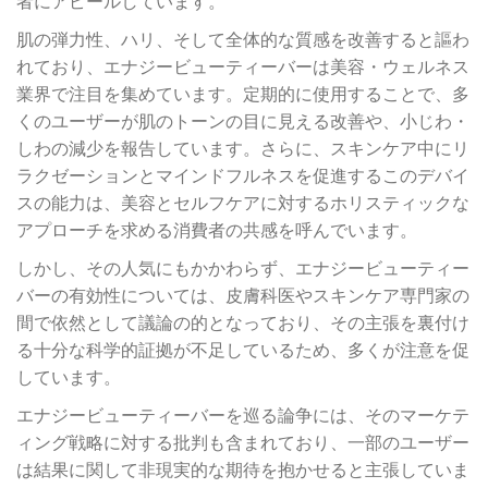
者にアピールしています。
肌の弾力性、ハリ、そして全体的な質感を改善すると謳わ
れており、エナジービューティーバーは美容・ウェルネス
業界で注目を集めています。定期的に使用することで、多
くのユーザーが肌のトーンの目に見える改善や、小じわ・
しわの減少を報告しています。さらに、スキンケア中にリ
ラクゼーションとマインドフルネスを促進するこのデバイ
スの能力は、美容とセルフケアに対するホリスティックな
アプローチを求める消費者の共感を呼んでいます。
しかし、その人気にもかかわらず、エナジービューティー
バーの有効性については、皮膚科医やスキンケア専門家の
間で依然として議論の的となっており、その主張を裏付け
る十分な科学的証拠が不足しているため、多くが注意を促
しています。
エナジービューティーバーを巡る論争には、そのマーケテ
ィング戦略に対する批判も含まれており、一部のユーザー
は結果に関して非現実的な期待を抱かせると主張していま