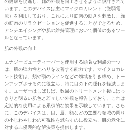
の健康を促進し、顔の外観を向上させるように設計されて
います。このデバイスは主にマイクロカレント（微弱電
流）を利用しており、これにより筋肉の動きを刺激し、顔
の筋肉のリラクゼーションを促進することができるため、
アンチエイジングや肌の維持管理において価値のあるツー
ルとなっています。
肌の外観の向上
エナジービューティーバーを使用する顕著な利点の一つ
は、肌の弾力性とハリを改善する能力です。マイクロカレ
ント技術は、頬や顎のラインなどの領域を引き締め、トー
ンアップさせるのに役立ち、特に目の下の腫れを軽減しま
す。ユーザーはしばしば、数回のトリートメント後にはっ
きりと明るい肌色と若々しい外観を報告しており、これは
定期的な使用による累積的な効果を示唆しています。さら
に、このデバイスは、目、唇、額などの主要な領域の周り
の小じわやしわの可視性を減らすのに役立ち、肌の老化に
対する非侵襲的な解決策を提供します。