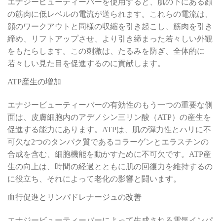
エナジービューティーバーを使用すると、肌の下にある顔
の筋肉に低レベルの電流が送られます。これらの電流は、
顔のワークアウトと同様の収縮を引き起こし、筋肉を引き
締め、リフトアップさせ、より引き締まった若々しい外観
をもたらします。この刺激は、たるみを防ぎ、全体的に
若々しい見た目を促進するのに貢献します。
ATP産生の増加
エナジービューティーバーの有効性のもう一つの重要な側
面は、皮膚細胞内のアデノシン三リン酸（ATP）の産生を
促進する能力にあります。ATPは、肌の弾力性とハリに不
可欠な2つのタンパク質であるコラーゲンとエラスチンの
合成を含む、細胞機能を動かすために不可欠です。ATP産
生の向上は、時間の経過とともに肌の回復力を維持するの
に役立ち、それによって老化の影響と闘います。
血行促進とリンパドレナージュの改善
エナジービューティーバーによって生成される電気インパ