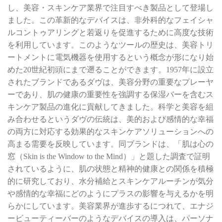
し、美容・スキンケア業界で注目すべき製品として登場し
ました。この革新的なデバイスは、非外科的なフェイシャ
ルコントゥアリングと若返りを促進するために高度な技術
を利用しています。このようなツールの歴史は、美容トリ
ートメントに電気機器を使用するという概念が形になり始
めた20世紀初頭にまで遡ることができます。1957年に設立
されたブランドであるダヴは、美容分野の重要なプレーヤ
ーであり、肌の健康の重要性を強調する保湿バーを含むス
キンケア製品の進化に貢献してきました。科学と美容を組
み合わせるというダヴの伝統は、美的および感情的な幸福
の両方に対応する効果的なスキンケアソリューションへの
高まる需要を反映しています。同ブランドは、「肌は心の
窓（Skin is the Window to the Mind）」と題した調査で証明
されているように、肌の状態と精神的健康との関係を積極
的に研究しており、水分補給とスキンケアルーチンが気分
や感情的な幸福にどのようにプラスの影響を与えるかを明
らかにしています。美容業界が進歩するにつれて、エナジ
ービューティーバーのようなデバイスの導入は、パーソナ