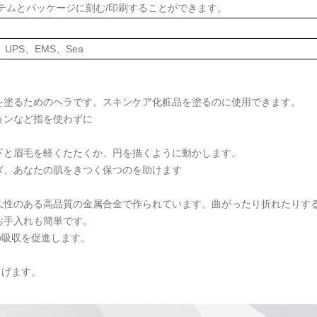
テムとパッケージに刻む/印刷することができます。
、UPS、EMS、Sea
を塗るためのヘラです。スキンケア化粧品を塗るのに使用できます。
ョンなど指を使わずに
下と眉毛を軽くたたくか、円を描くように動かします。
ぎ、あなたの肌をきつく保つのを助けます
久性のある高品質の金属合金で作られています。曲がったり折れたりす
お手入れも簡単です。
の吸収を促進します。
らげます。