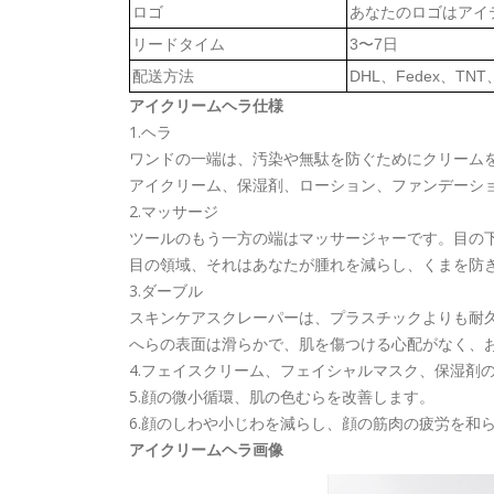
ロゴ
あなたのロゴはアイ
リードタイム
3〜7日
配送方法
DHL、Fedex、TNT
アイクリームヘラ仕様
1.ヘラ
ワンドの一端は、汚染や無駄を防ぐためにクリーム
アイクリーム、保湿剤、ローション、ファンデーシ
2.マッサージ
ツールのもう一方の端はマッサージャーです。目の
目の領域、それはあなたが腫れを減らし、くまを防
3.ダーブル
スキンケアスクレーパーは、プラスチックよりも耐
へらの表面は滑らかで、肌を傷つける心配がなく、
4.フェイスクリーム、フェイシャルマスク、保湿剤
5.顔の微小循環、肌の色むらを改善します。
6.顔のしわや小じわを減らし、顔の筋肉の疲労を和
アイクリームヘラ画像