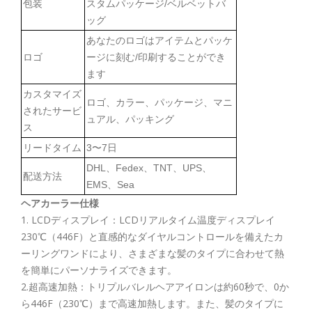
包装
スタムパッケージ/ベルベットバ
ッグ
あなたのロゴはアイテムとパッケ
ロゴ
ージに刻む/印刷することができ
ます
カスタマイズ
ロゴ、カラー、パッケージ、マニ
されたサービ
ュアル、パッキング
ス
リードタイム
3〜7日
DHL、Fedex、TNT、UPS、
配送方法
EMS、Sea
ヘアカーラー仕様
1. LCDディスプレイ：LCDリアルタイム温度ディスプレイ
230℃（446F）と直感的なダイヤルコントロールを備えたカ
ーリングワンドにより、さまざまな髪のタイプに合わせて熱
を簡単にパーソナライズできます。
2.超高速加熱：トリプルバレルヘアアイロンは約60秒で、0か
ら446F（230℃）まで高速加熱します。また、髪のタイプに