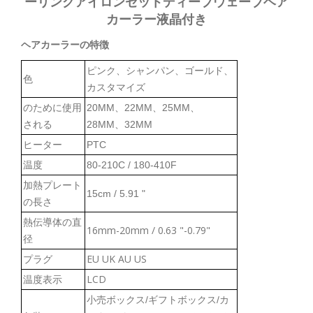
ーリングアイロンセットディープウェーブヘア
カーラー液晶付き
ヘアカーラーの特徴
ピンク、シャンパン、ゴールド、
色
カスタマイズ
のために使用
20MM、22MM、25MM、
される
28MM、32MM
ヒーター
PTC
温度
80-210C / 180-410F
加熱プレート
15cm / 5.91 "
の長さ
熱伝導体の直
16mm-20mm / 0.63 "-0.79"
径
プラグ
EU UK AU US
温度表示
LCD
小売ボックス/ギフトボックス/カ