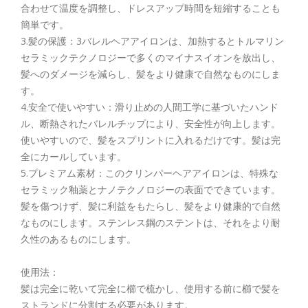
合わせて温度を調整し、ドレスアップ時間を短縮することも
簡単です。
3.髪の保護：3バレルヘアアイロンは、加熱するとトルマリン
セラミックテクノロジーで多くのマイナスイオンを放出し、
髪へのダメージを減らし、髪をより健康で自然なものにしま
す。
4.安全で使いやすい：滑り止めの人間工学に基づいたハンド
ル、断熱されたバレルチップにより、安全性が向上します。
使いやすいので、髪をスプリントに入れるだけです。髪は完
全にカールしています。
5.プレミアム素材：このクリンパーヘアアイロンは、特殊な
セラミック釉薬とナノテクノロジーの表面でできています。
髪を傷つけず、髪に利益をもたらし、髪をより健康的で自然
なものにします。ステンレス鋼のステントは、それをより耐
久性のあるものにします。
使用法：
髪は完全に乾いて完全に櫛で梳かし、使用する前に櫛で髪を
ストランドに分割する必要があります。