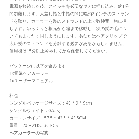
電源を接続した後、スイッチを必要なギアに押し込み、約1分
間加熱します。人差し指と中指の間に幅約2インチのストラン
ドを取り、カーラーを髪のストランドの上で数秒間一緒に押
します。ゆっくりと根元から端まで移動し、次の髪の毛につ
いてもまったく同じようにします。あなたはヘアクリップで
太い髪のストランドを分離する必要があるかもしれません。
使用後は15分以上冷やしてから保管してください。
パッケージは以下を含みます：
1x電気ヘアカーラー
1xユーザーマニュアル
梱包：
シングルパッケージサイズ：40 * 9 * 9cm
シングルウェイト：0.55kg
カートンサイズ：57.5 * 42.5 * 48.5CM
重量：20〜21KG 30 PCS
ヘアカーラーの写真