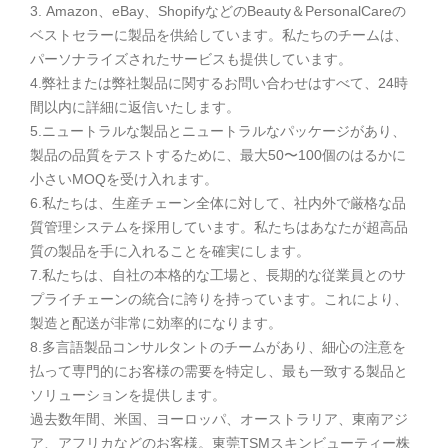
3. Amazon、eBay、ShopifyなどのBeauty＆PersonalCareの
ベストセラーに製品を供給しています。私たちのチームは、
パーソナライズされたサービスも提供しています。
4.弊社または弊社製品に関するお問い合わせはすべて、24時
間以内に詳細に返信いたします。
5.ニュートラルな製品とニュートラルなパッケージがあり、
製品の品質をテストするために、最大50〜100個のはるかに
小さいMOQを受け入れます。
6.私たちは、生産チェーン全体に対して、社内外で厳格な品
質管理システムを採用しています。私たちはあなたが超高品
質の製品を手に入れることを確実にします。
7.私たちは、自社の本格的な工場と、長期的な従業員とのサ
プライチェーンの統合に誇りを持っています。これにより、
製造と配送が非常に効率的になります。
8.多言語製品コンサルタントのチームがあり、細心の注意を
払って専門的にお客様の需要を特定し、最も一致する製品と
ソリューションを提供します。
過去数年間、米国、ヨーロッパ、オーストラリア、東南アジ
ア、アフリカなどのお客様。東莞TSMスキンビューティー株