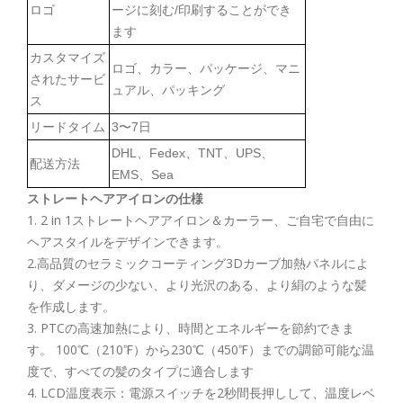
ロゴ
ージに刻む/印刷することができ
ます
カスタマイズ
ロゴ、カラー、パッケージ、マニ
されたサービ
ュアル、パッキング
ス
リードタイム
3〜7日
DHL、Fedex、TNT、UPS、
配送方法
EMS、Sea
ストレートヘアアイロンの仕様
1. 2 in 1ストレートヘアアイロン＆カーラー、ご自宅で自由に
ヘアスタイルをデザインできます。
2.高品質のセラミックコーティング3Dカーブ加熱パネルによ
り、ダメージの少ない、より光沢のある、より絹のような髪
を作成します。
3. PTCの高速加熱により、時間とエネルギーを節約できま
す。 100℃（210℉）から230℃（450℉）までの調節可能な温
度で、すべての髪のタイプに適合します
4. LCD温度表示：電源スイッチを2秒間長押しして、温度レベ