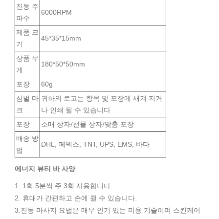
진동 주
6000RPM
파수
제품 크
45*35*15mm
기
상품 무
180*50*50mm
게
포장
60g
심벌 마
귀하의 로고는 항목 및 포장에 새겨 지거
크
나 인쇄 될 수 있습니다
소매 상자/선물 상자/맞춤 포장
포장
배송 방
DHL, 페덱스, TNT, UPS, EMS, 바다
법
에너지 뷰티 바 사양
1. 1회 5분씩 주 3회 사용합니다.
2. 휴대가 간편하고 손에 쥘 수 있습니다.
3.진동 마사지 요법은 매우 인기 있는 미용 기술이며 스킨케어