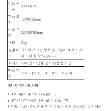
진동 주
6000RPM
파수
제품 크
45*35*15mm
기
상품 무
180*50*50mm
게
포장
60g
심벌 마
귀하의 로고는 항목 및 포장에 새겨 지거
크
나 인쇄 될 수 있습니다
소매 상자/선물 상자/맞춤형 포장
패키지
배송 방
DHL, 페덱스, TNT, UPS, EMS, 바다
법
에너지 뷰티 바 사양
1. 1회 5분씩 주 3회 사용합니다.
2. 휴대가 간편하고 손에 쥘 수 있습니다.
3.진동 마사지 요법은 매우 인기 있는 미용 기술이며 스킨케어