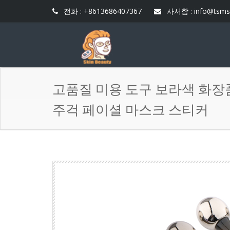
전화 : +8613686407367
사서함 :
info@tsms
고품질 미용 도구 보라색 화장
주걱 페이셜 마스크 스티커