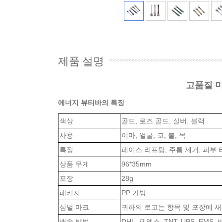
제품 설명
고품질 미
에너지 뷰티바의 특징
색상
골드, 로즈 골드, 실버, 블랙
사용
이마, 얼굴, 코, 볼, 목
특징
페이스 리프팅, 주름 제거, 피부
상품 무게
96*35mm
포장
28g
패키지
PP 가방
심벌 마크
귀하의 로고는 항목 및 포장에 새
배송 방법
DHL, 페덱스, TNT, UPS, EMS,