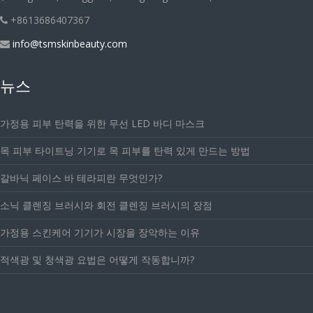
+8613686407367
info@tsmskinbeauty.com
뉴스
가정용 피부 탄력을 위한 무선 LED 바디 마스크
목 피부 타이트닝 기기로 목 피부를 탄력 있게 만드는 방법
갈바닉 페이스 바 테라피란 무엇인가?
소닉 클렌징 브러시와 회전 클렌징 브러시의 장점
가정용 스킨케어 기기가 시장을 장악하는 이유
적색광 및 청색광 요법은 어떻게 작동합니까?