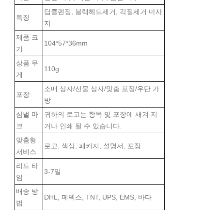
딥클렌징, 블랙헤드제거, 각질제거 마사
특징
지
제품 크
104*57*36mm
기
상품 무
110g
게
소매 상자/선물 상자/맞춤 포장/우단 가
포장
방
심벌 마
귀하의 로고는 항목 및 포장에 새겨 지
크
거나 인쇄 될 수 있습니다.
맞춤형
로고, 색상, 패키지, 설명서, 포장
서비스
리드 타
3-7일
임
배송 방
DHL, 페덱스, TNT, UPS, EMS, 바다
법