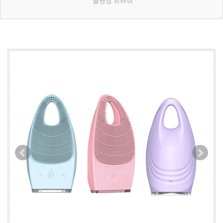
클렌징 브러쉬