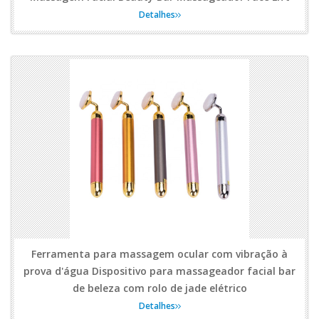
Detalhes
Ferramenta para massagem ocular com vibração à
prova d'água Dispositivo para massageador facial bar
de beleza com rolo de jade elétrico
Detalhes