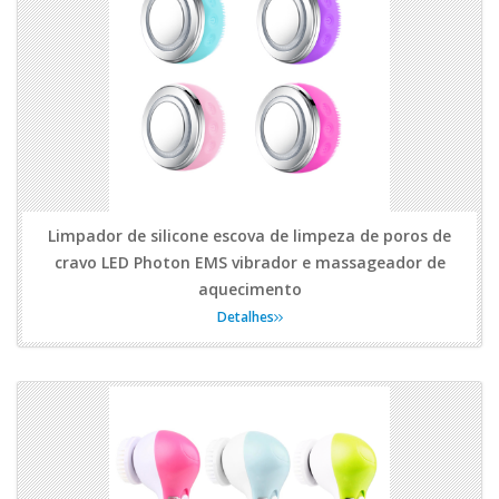
Limpador de silicone escova de limpeza de poros de
cravo LED Photon EMS vibrador e massageador de
aquecimento
Detalhes