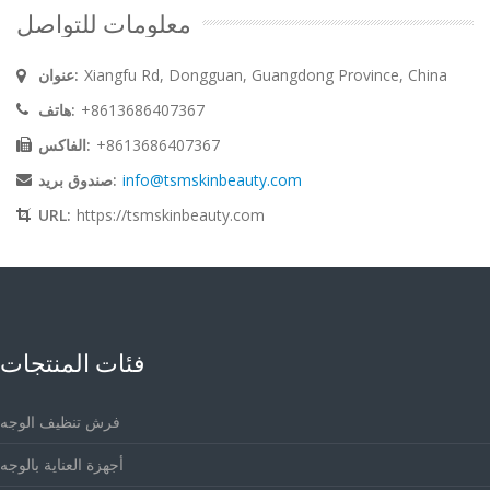
معلومات للتواصل
Xiangfu Rd, Dongguan, Guangdong Province, China
عنوان:
+8613686407367
هاتف:
+8613686407367
الفاكس:
info@tsmskinbeauty.com
صندوق بريد:
URL:
https://tsmskinbeauty.com
فئات المنتجات
فرش تنظيف الوجه
أجهزة العناية بالوجه