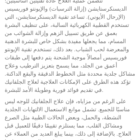
تتضمن عملية العلاج عادةً تقنيتين أساسيتين:
الديسنكرستايشن (إزالة الترسبات) والإيونتو فوريسيس
(الإرحال الأيوني). تساعد تقنية الديسنكرستايشن، التي
تستخدم القطبية الكهربائية السالبة، على تنظيف البشرة
بعمق عن طريق تسييل الزهم وإزالة الشوائب من
المسام، مما يجعلها مفيدة بشكل خاص للبشرة الدهنية
والمعرضة لحب الشباب. بعد ذلك، تستخدم تقنية الإيونتو
فوريسيس أمصالاً موجبة الشحنة يتم دفعها إلى طبقات
أعمق من الجلد، مما يسمح بتعزيز الترطيب وعلاج
مشاكل جلدية محددة مثل الخطوط الدقيقة والبقع الداكنة.
تؤكد هذه الطرق على الإمكانات العلاجية لعلاج الجلفانيك
في تقديم فوائد فورية وطويلة الأمد للبشرة.
على الرغم من مزاياه، فإن علاج الجلفانيك للوجه ليس
مناسبًا للجميع. تشمل موانع الاستعمال الالتهابات الجلدية
النشطة، والحمل، وبعض الحالات الطبية مثل الصرع
ومشاكل القلب، مما يستلزم تقييمًا دقيقًا للعميل قبل
العلاج. بالإضافة إلى ذلك، بينما يبلغ العديد من العملاء عن