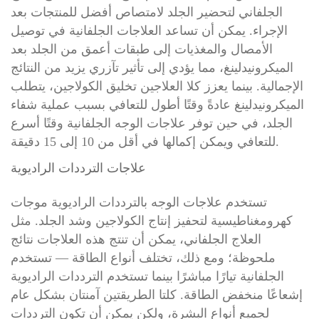
الجلفاني لتحضير الجلد لامتصاص أفضل للمنتجات بعد
الإجراء. يمكن أن تساعد العلاجات الجلفانية في توصيل
الأمصال والمغذيات إلى طبقات أعمق من الجلد بعد
الميكرونيدلينغ، مما يؤدي إلى تأثير تآزري يزيد من النتائج
الإجمالية. بينما يعزز كلا العلاجين تخليق الكولاجين، يتطلب
الميكرونيدلينغ عادةً وقتًا أطول للتعافي بسبب عملية شفاء
الجلد، في حين توفر علاجات الوجه الجلفانية وقتًا أسرع
للتعافي ويمكن إكمالها في أقل من 10 إلى 15 دقيقة.
علاجات الترددات الراديوية
تستخدم علاجات الوجه بالترددات الراديوية موجات
كهرومغناطيسية لتحفيز إنتاج الكولاجين وشد الجلد. مثل
العلاج الجلفاني، يمكن أن تنتج هذه العلاجات نتائج
ملحوظة؛ ومع ذلك، تختلف أنواع الطاقة — تستخدم
الجلفانية تيارًا مباشرًا بينما تستخدم الترددات الراديوية
إشعاعًا منخفض الطاقة. كلتا الطريقتين آمنتان بشكل عام
لجميع أنواع البشرة، ولكن يمكن أن تكون الترددات