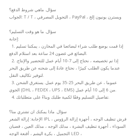
سؤال. ماهي شروط الدفع؟
الجواب: T / T ، التحويل المصرفي ، PayPal ، ويسترن يونيون إلخ
سؤال. ما هو وقت التسليم؟
إجابة:
1. إذا قمت بوضع طلب شراء لبضائعنا في المخازن ، يمكننا تسليم
البضائع في غضون 24 ساعة بعد استلام الدفع.
2. إذا تم تخصيصه ، نحتاج إلى 7-10 أيام عمل للتحضير والإنتاج.
عندما يكون الطلب كبيرًا ، نحتاج عادةً إلى شحنه عن طريق البحر
لتوفير تكاليف النقل.
3. عموما ، عن طريق البحر 25-35 يوم عمل. يستغرق الشحن
الجوي (DHL ، FEDEX ، UPS ، EMS) من 6 إلى 10 أيام عمل.
4. تفاصيل التسليم وفقًا لكمية طلبك وبناءً على متطلباتك.
سؤال. ماذا يمكنك ان تشتري منا؟
الإجابة: إزالة الشعر IPL ، فرش تنظيف الوجه ، أجهزة إزالة الرؤوس
السوداء ، أجهزة تنظيف البشرة ، مدلك الوجه ، مدلك العين ، قضبان
التجميل ، بكرة اليشم ، أقنعة الوجه LED ،