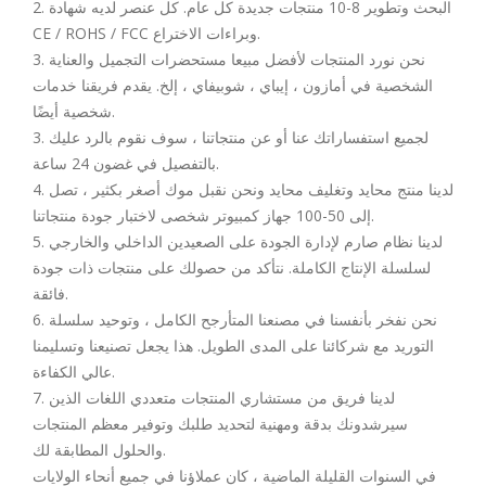
2. البحث وتطوير 8-10 منتجات جديدة كل عام. كل عنصر لديه شهادة
CE / ROHS / FCC وبراءات الاختراع.
3. نحن نورد المنتجات لأفضل مبيعا مستحضرات التجميل والعناية
الشخصية في أمازون ، إيباي ، شوبيفاي ، إلخ. يقدم فريقنا خدمات
شخصية أيضًا.
3. لجميع استفساراتك عنا أو عن منتجاتنا ، سوف نقوم بالرد عليك
بالتفصيل في غضون 24 ساعة.
4. لدينا منتج محايد وتغليف محايد ونحن نقبل موك أصغر بكثير ، تصل
إلى 50-100 جهاز كمبيوتر شخصى لاختبار جودة منتجاتنا.
5. لدينا نظام صارم لإدارة الجودة على الصعيدين الداخلي والخارجي
لسلسلة الإنتاج الكاملة. نتأكد من حصولك على منتجات ذات جودة
فائقة.
6. نحن نفخر بأنفسنا في مصنعنا المتأرجح الكامل ، وتوحيد سلسلة
التوريد مع شركائنا على المدى الطويل. هذا يجعل تصنيعنا وتسليمنا
عالي الكفاءة.
7. لدينا فريق من مستشاري المنتجات متعددي اللغات الذين
سيرشدونك بدقة ومهنية لتحديد طلبك وتوفير معظم المنتجات
والحلول المطابقة لك.
في السنوات القليلة الماضية ، كان عملاؤنا في جميع أنحاء الولايات