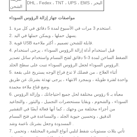
DHL ، Fedex ، TNT ، UPS ، EMS ، البحر
الشحن
مواصفات جهاز إزالة الرؤوس السوداء
1. استخدم 3 مرات في الأسبوع لمدة 5 دقائق في كل مرة.
2. يسهل حملها ، ويمكن حملها في اليد.
3. قوية USB قابلة للشحن تصميم ، أكثر ملاءمة.
4. قبل استخدام أداة إزالة الرؤوس السوداء ، يرجى استخدام
الضغط الساخن لمدة 3-5 دقائق لفتح المسام واستخدام سائل تصدير
الرؤوس السوداء لجعل الرؤوس السوداء تنبت على سطح الجلد.
5. أثناء العلاج ، من فضلك لا تدع فراغ الوجه يستريح على بقعة
واحدة لفترة طويلة ، وبمجرد الانتهاء ، يرجى تهدئة بشرتك عن طريق
وضع قناع ملاءة مجمدة.
6. معبأة بـ 6 رؤوس مختلفة لحل جميع احتياجاتك ، وإزالة الرؤوس
السوداء ، والشحوم ، وبقايا مستحضرات التجميل ، والبثور ، والتجاعيد
من أجزاء مختلفة من وجهك ، كما أنها فعالة أيضًا في التقشير
الدقيق ، وتحسين حيوية الجلد ، والمساعدة في فتح المسام
المسدودة وجعل بشرتك ناعمة وشد .
7. تأتي بثلاث مستويات شفط لتلبي أنواع البشرة المختلفة ، وتحمي