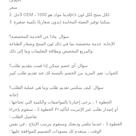
سعر.
2. لأجل OEM ، لدينا موك هو 1000pcs لكل منتج لكل لون.
3. يمكننا توفير التعبئة المحايدة (بدون شعارنا) بكمية صغيرة.
سؤال. ماذا عن الخدمة المخصصة؟
الإجابة: خدمة مخصصة بما في ذلك لون المنتج وشعار الطباعة
والمربع المخصص وبطاقة التعليمات وما إلى ذلك.
سؤال: أي خصم ممكن إذا قمت بتقديم طلب؟
الجواب: نعم. المزيد من الخصم بالنسبة لك عند تقديم طلب كبير.
سؤال: كيف يمكنني تقديم طلب وما هي عملية الطلب؟
إجابة:
الخطوة 1 ، يرجى إخبارنا بالمواصفات والكمية التي تحتاجها ؛
الخطوة 2 ، سنقوم بإجراء PI أو إصدار طلب عبر الإنترنت لتأكيد
تفاصيل الطلب ؛
الخطوة 3 ، عندما نتلقى وديعتك وسنقوم بترتيب الإنتاج ، في نفس
الوقت ، سنقدم لك مسودات التصميم للموافقة عليها ؛