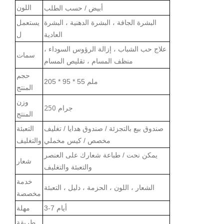
اللون
أبيض / حسب الطلب
البشرة الجافة ، البشرة الدهنية ، البشرة
يستعمل
العادية
ل
علاج حب الشباب ، إزالة الرؤوس السوداء ،
سما
ت
منظف المسام ، تقليص المسام
حجم
ملم
205 * 95 * 55
المنتج
وزن
250 جرام
المنتج
صندوق بيع بالتجزئة / صندوق هدايا / تغليف
التعبئة
مخصص / كيس مخملي
والتغليف
يمكن نحت / طباعة شعارك على العنصر
شعار
والتعبئة
والتغليف
خدمة
الشعار ، اللون ، الحزمة ، دليل ، التعبئة
مخصصة
3-7 أيام
مهلة
طريقة