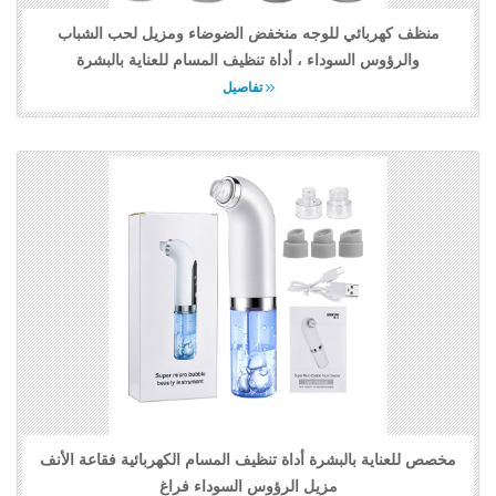
منظف كهربائي للوجه منخفض الضوضاء ومزيل لحب الشباب
والرؤوس السوداء ، أداة تنظيف المسام للعناية بالبشرة
تفاصيل
مخصص للعناية بالبشرة أداة تنظيف المسام الكهربائية فقاعة الأنف
مزيل الرؤوس السوداء فراغ