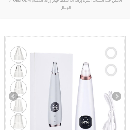
OEM ODM الأبيض حب الشباب البثرة إزالة آلة شفط جهاز إزالة المسام
الجمال