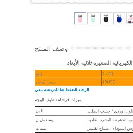
وصف المنتج
ربائية الصغيرة ثلاثية الأبعاد
2 - 99
قِطَع
19USD
سعر الوحده
الرجاء الضغط هنا للدردشة معي
ميزات فرشاة تنظيف الوجه
اللون
للون: وردي / حسب الطلب
رة الدهنية ، البشرة العادية
يستعمل ل
وس السوداء ، مساج تقشير
سما
ت