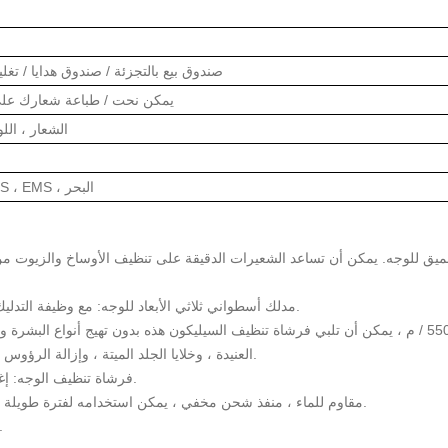
صندوق بيع بالتجزئة / صندوق هدايا /
يمكن نحت / طباعة شعارك على 
الشعار ، اللو
DHL ، Fedex ، TNT ، UPS ، EMS ، البحر
2. مدلك أسطواني ثلاثي الأبعاد للوجه: مع وظيفة التدليك ، رفع الوجه وتنظيفه ، يعزز شد الجلد ، الدورة الدموية.
العنيدة ، وخلايا الجلد الميتة ، وإزالة الرؤوس السوداء وما إلى ذلك. سرعة منخفضة لتدليك الوجه اليومي.
4. فرشاة تنظيف الوجه: إغلاق تلقائي لمدة 5 دقائق ، مع التذكير باستخدام 20 ثانية.
5. ماء و USB قابلة لإعادة الشحن - IPX6 مقاوم للماء ، منفذ شحن مخفي ، يمكن استخدامه لفترة طويلة لكل شحن كامل.
6. 3.7 فولت بطارية ليثيوم مدمجة لإعادة الت