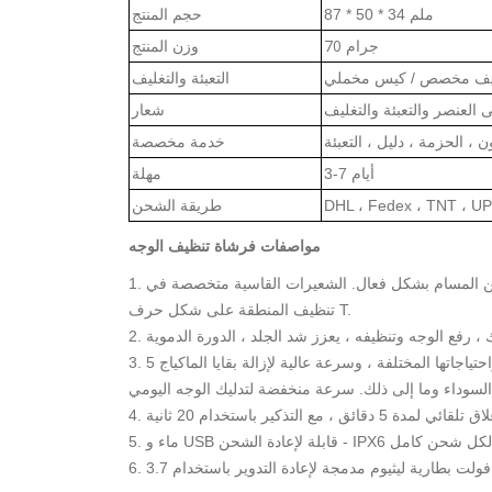
ملم
87 * 50 * 34
حجم المنتج
70 جرام
وزن المنتج
 تغليف مخصص / كيس مخملي
التعبئة والتغليف
العنصر والتعبئة
والتغليف
شعار
ن ، الحزمة ، دليل ، التعبئة
خدمة مخصصة
3-7 أيام
مهلة
طريقة الشحن
مواصفات فرشاة تنظيف الوجه
1. التنظيف العميق سونيك - اهتزاز عالي التردد لتنظيف عميق للوجه. يمكن أن تساعد الشعيرات الدقيقة على تنظيف الأوساخ والزيوت من المسام بشكل فعال. الشعيرات القاسية متخصصة في
تنظيف المنطقة على شكل حرف T.
3. 5 مستويات اهتزاز قابلة للتعديل - مع 5 سرعات ، اهتزاز 5500 / م ، يمكن أن تلبي فرشاة تنظيف السيليكون هذه بدون تهيج أنواع البشرة واحتياجاتها المختلفة ، وسرعة عالية لإزالة بقايا الماكياج
دوير باستخدام.