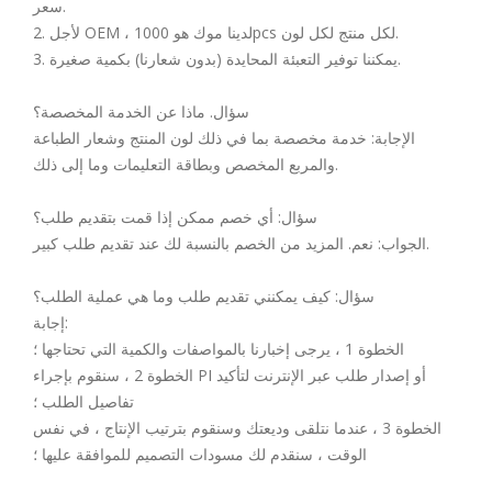
سعر.
2. لأجل OEM ، لدينا موك هو 1000pcs لكل منتج لكل لون.
3. يمكننا توفير التعبئة المحايدة (بدون شعارنا) بكمية صغيرة.
سؤال. ماذا عن الخدمة المخصصة؟
الإجابة: خدمة مخصصة بما في ذلك لون المنتج وشعار الطباعة
والمربع المخصص وبطاقة التعليمات وما إلى ذلك.
سؤال: أي خصم ممكن إذا قمت بتقديم طلب؟
الجواب: نعم. المزيد من الخصم بالنسبة لك عند تقديم طلب كبير.
سؤال: كيف يمكنني تقديم طلب وما هي عملية الطلب؟
إجابة:
الخطوة 1 ، يرجى إخبارنا بالمواصفات والكمية التي تحتاجها ؛
الخطوة 2 ، سنقوم بإجراء PI أو إصدار طلب عبر الإنترنت لتأكيد
تفاصيل الطلب ؛
الخطوة 3 ، عندما نتلقى وديعتك وسنقوم بترتيب الإنتاج ، في نفس
الوقت ، سنقدم لك مسودات التصميم للموافقة عليها ؛