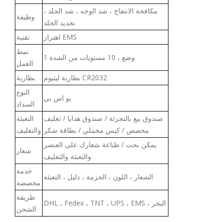
مكافحة الانتفاخ ، شد الوجه ، شد الجلد ،
وظيفة
تجديد الجلد
اهتزاز EMS
تقنية
نمط
1 وضع ، 10 مستويات من الشدة
العمل
بطارية ليثيوم CR2032
بطارية
النوع
يو اس بي
السداد
صندوق بيع بالتجزئة / صندوق هدايا / تغليف
التعبئة
مخصص / كيس
مخمل
ي / بطاقة شكر
والتغليف
يمكن نحت / طباعة شعارك على العنصر
شعار
والتعبئة والتغليف
خدمة
الشعار ، اللون ، الحزمة ، دليل ، التعبئة
مخصصة
طريقة
DHL ، Fedex ، TNT ، UPS ، EMS ، البحر
الشحن