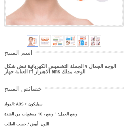
اسم المنتج
الجملة التخسيس الكهربائية نبض شكل v الوجه الجمال
العناية جهاز rf الاهتزاز ems الوجه مدلك
خصائص المنتج
المواد: ABS + سيليكون
وضع العمل: 1 وضع ، 10 مستويات من الشدة
اللون: أبيض / حسب الطلب