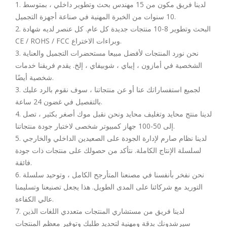
1. لدينا فريق مكون من 15 مهندس بحث وتطوير داخلي ، بمتوسط
10 سنوات من الخبرة المهنية في صناعة أجهزة التجميل.
2. البحث وتطوير 8-10 منتجات جديدة كل عام. كل عنصر لديه شهادة
CE / ROHS / FCC وبراءات الاختراع.
3. نحن نورد المنتجات لأفضل مبيعا مستحضرات التجميل والعناية
الشخصية في أمازون ، إيباي ، شوبيفاي ، إلخ. يقدم فريقنا خدمات
شخصية أيضًا.
3. لجميع استفساراتك عنا أو عن منتجاتنا ، سوف نقوم بالرد عليك
بالتفصيل في غضون 24 ساعة.
4. لدينا منتج محايد وتغليف محايد ونحن نقبل موك أصغر بكثير ، تصل
إلى 50-100 جهاز كمبيوتر شخصى لاختبار جودة منتجاتنا.
5. لدينا نظام صارم لإدارة الجودة على الصعيدين الداخلي والخارجي
لسلسلة الإنتاج الكاملة. نتأكد من حصولك على منتجات ذات جودة
فائقة.
6. نحن نفخر بأنفسنا في مصنعنا المتأرجح الكامل ، وتوحيد سلسلة
التوريد مع شركائنا على المدى الطويل. هذا يجعل تصنيعنا وتسليمنا
عالي الكفاءة.
7. لدينا فريق من مستشاري المنتجات متعددي اللغات الذين
سيرشدونك بدقة ومهنية لتحديد طلبك وتوفير معظم المنتجات