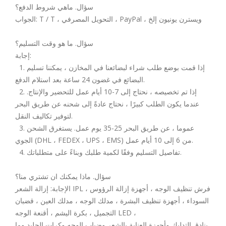
سؤال. ماهي شروط الدفع؟
الجواب: T / T ، التحويل المصرفي ، PayPal ، ويسترن يونيون إلخ
سؤال. ما هو وقت التسليم؟
إجابة:
1. إذا قمت بوضع طلب شراء لبضائعنا في المخازن ، يمكننا تسليم
البضائع في غضون 24 ساعة بعد استلام الدفع.
2. إذا تم تخصيصه ، نحتاج إلى 7-10 أيام عمل للتحضير والإنتاج.
عندما يكون الطلب كبيرًا ، نحتاج عادةً إلى شحنه عن طريق البحر
لتوفير تكاليف النقل.
3. عموما ، عن طريق البحر 25-35 يوم عمل. يستغرق الشحن
الجوي (DHL ، FEDEX ، UPS ، EMS) من 6 إلى 10 أيام عمل.
4. تفاصيل التسليم وفقًا لكمية طلبك وبناءً على متطلباتك.
سؤال. ماذا يمكنك ان تشتري منا؟
الإجابة: إزالة الشعر IPL ، فرش تنظيف الوجه ، أجهزة إزالة الرؤوس
السوداء ، أجهزة تنظيف البشرة ، مدلك الوجه ، مدلك العين ، قضبان
التجميل ، بكرة اليشم ، أقنعة الوجه LED ،
بنادق التدليك وأجهزة العناية بالشعر وضباب الوجه وكرات الجليد وما