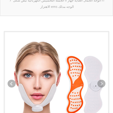
الجملة التخسيس الكهربائية نبض شكل v الوجه الجمال العناية جهاز rf
الاهتزاز ems الوجه مدلك