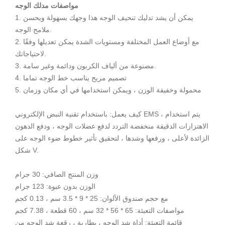
مواصفات مدلك الوجه
1. يمكن أن يشد تدليك تنحيف الوجه هذا وجهك بسهولة ويحسن
ملامح الوجه.
2. مع أوضاع العمل المختلفة ومستويات الشدة يمكن تعديلها وفقًا
لاحتياجاتك.
3. مصنوعة من ألياف الكربون ودائمة وغير سامة.
4. تصميم مريح يناسب خط الوجه تماما
5. محمولة وخفيفة الوزن ، ويمكن استخدامها في أي مكان وزمان
كيف يعمل: باستخدام تقنية النبض الإلكتروني EMS ، يتم استخدام
الاهتزازات الدقيقة منخفضة التردد لدفع عضلات الوجه ، ودفع الدهون
الزائدة لأعلى ، ورفعها وشدها ، لتحقيق تأثير خطوط ضوء الوجه على
شكل V.
وزن المنتج الصافي: 30 جرام
الوزن بدون عبوة: 123 جرام
مع حجم صندوق الألوان: 25 * 9 * 3.5 سم ، 0.13 كجم
مواصفات التعبئة: 65 * 56 * 32 سم ، 60 قطعة ، 7.38 كجم
قائمة التعبئة: أداة شد الوجه ، بطارية ، رقعة شد الوجه من