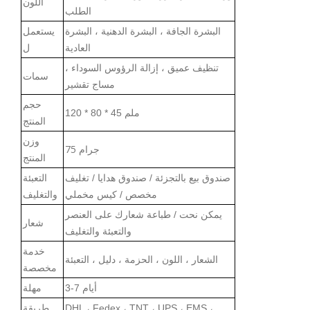
اللون
الطلب
البشرة الجافة ، البشرة الدهنية ، البشرة
يستعمل
العادية
ل
تنظيف عميق ، إزالة الرؤوس السوداء ،
سما
ت
مساج تقشير
حجم
ملم
120 * 80 * 45
المنتج
وزن
75 جرام
المنتج
صندوق بيع بالتجزئة / صندوق هدايا / تغليف
التعبئة
مخصص / كيس مخملي
والتغليف
يمكن نحت / طباعة شعارك على العنصر
شعار
والتعبئة
والتغليف
خدمة
الشعار ، اللون ، الحزمة ، دليل ، التعبئة
مخصصة
3-7 أيام
مهلة
DHL ، Fedex ، TNT ، UPS ، EMS ،
طريقة