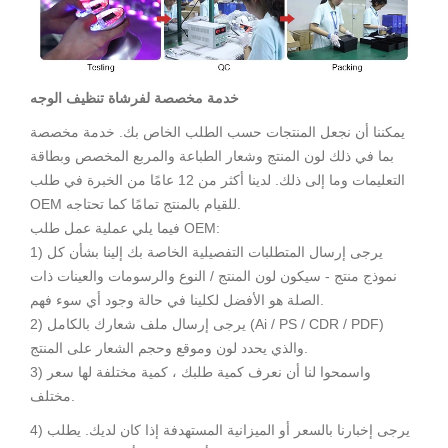
خدمة مخصصة لفرشاة تنظيف الوجه
يمكننا أن نجعل المنتجات حسب الطلب الخاص بك. خدمة مخصصة
بما في ذلك لون المنتج وشعار الطباعة والمربع المخصص وبطاقة
التعليمات وما إلى ذلك. لدينا أكثر من 12 عامًا من الخبرة في طلب
OEM للقيام بالمنتج تمامًا كما تحتاجه.
فيما يلي عملية عمل طلب OEM:
1) يرجى إرسال المتطلبات التفصيلية الخاصة بك إلينا بشأن كل
نموذج منتج - سيكون لون المنتج / النوع والرسومات والعينات ذات
الصلة هو الأفضل لكلينا في حالة وجود أي سوء فهم.
2) يرجى إرسال ملف شعارك بالكامل (Ai / PS / CDR / PDF)
والذي يحدد لون وموقع وحجم الشعار على المنتج.
3) واسمحوا لنا أن نعرف كمية طلبك ، كمية مختلفة لها سعر
مختلف.
4) يرجى إخبارنا بالسعر أو الميزانية المستهدفة إذا كان لديك. يطلب