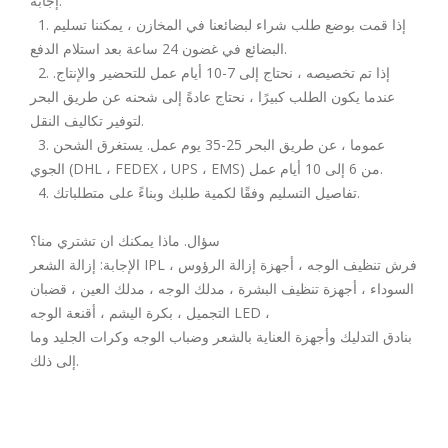
إجابة:
1. إذا قمت بوضع طلب شراء لبضائعنا في المخازن ، يمكننا تسليم
البضائع في غضون 24 ساعة بعد استلام الدفع.
2. إذا تم تخصيصه ، نحتاج إلى 7-10 أيام عمل للتحضير والإنتاج.
عندما يكون الطلب كبيرًا ، نحتاج عادةً إلى شحنه عن طريق البحر
لتوفير تكاليف النقل.
3. عموما ، عن طريق البحر 25-35 يوم عمل. يستغرق الشحن
الجوي (DHL ، FEDEX ، UPS ، EMS) من 6 إلى 10 أيام عمل.
4. تفاصيل التسليم وفقًا لكمية طلبك وبناءً على متطلباتك.
سؤال. ماذا يمكنك ان تشتري منا؟
الإجابة: إزالة الشعر IPL ، فرش تنظيف الوجه ، أجهزة إزالة الرؤوس
السوداء ، أجهزة تنظيف البشرة ، مدلك الوجه ، مدلك العين ، قضبان
التجميل ، بكرة اليشم ، أقنعة الوجه LED ،
بنادق التدليك وأجهزة العناية بالشعر وضباب الوجه وكرات الجليد وما
إلى ذلك.