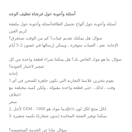
أسئلة وأجوبة حول فرشاة تنظيف الوجه
أسئلة وأجوبة حول ألواح تجميل الطاقةأسئلة وأجوبة حول ملعقة
كريم العين
سؤال: هل يمكنك تقديم عينات؟ كم من الوقت تستغرق؟
الإجابة: نعم ، العينات متوفرة ، ويمكن إرسالها في غضون 2-5 أيام.
سؤال. ما هو موك الخاص بك؟ هل يمكننا شراء قطعة واحدة من كل
عنصر لاختبار الجودة؟
إجابة:
1.نقوم بتخزين علامتنا التجارية التي تكون جاهزة للشحن في أي
وقت ، لذلك ، حتى قطعة واحدة مقبولة ، ولكن كمية مختلفة مع
اختلاف
سعر.
2. لأجل OEM ، لدينا موك هو 1000pcs لكل منتج لكل لون.
3. يمكننا توفير التعبئة المحايدة (بدون شعارنا) بكمية صغيرة.
سؤال. ماذا عن الخدمة المخصصة؟