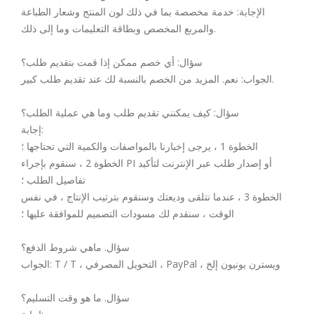
الإجابة: خدمة مخصصة بما في ذلك لون المنتج وشعار الطباعة
والمربع المخصص وبطاقة التعليمات وما إلى ذلك.
سؤال: أي خصم ممكن إذا قمت بتقديم طلب؟
الجواب: نعم. المزيد من الخصم بالنسبة لك عند تقديم طلب كبير.
سؤال: كيف يمكنني تقديم طلب وما هي عملية الطلب؟
إجابة:
الخطوة 1 ، يرجى إخبارنا بالمواصفات والكمية التي تحتاجها ؛
الخطوة 2 ، سنقوم بإجراء PI أو إصدار طلب عبر الإنترنت لتأكيد
تفاصيل الطلب ؛
الخطوة 3 ، عندما نتلقى وديعتك وسنقوم بترتيب الإنتاج ، في نفس
الوقت ، سنقدم لك مسودات التصميم للموافقة عليها ؛
سؤال. ماهي شروط الدفع؟
الجواب: T / T ، التحويل المصرفي ، PayPal ، ويسترن يونيون إلخ
سؤال. ما هو وقت التسليم؟