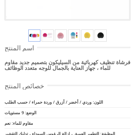
اسم المنتج
فرشاة تنظيف كهربائية من السيليكون بتصميم جديد مقاوم
للماء ، جهاز العناية بالجمال للوجه متعدد الوظائف
خصائص المنتج
اللون: وردي / أخضر / أزرق / وردة حمراء / حسب الطلب
الوضع: 9 مستويات
مقاوم للماء: نعم
الوظيفة: التطهير العميق ، إزالة الرؤوس السوداء ، تدليك التقشير