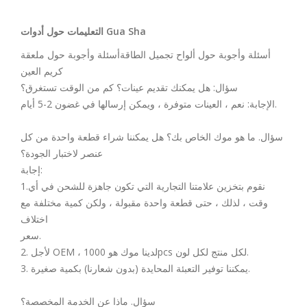
التعليمات حول أدوات Gua Sha
أسئلة وأجوبة حول ألواح تجميل الطاقةأسئلة وأجوبة حول ملعقة
كريم العين
سؤال: هل يمكنك تقديم عينات؟ كم من الوقت تستغرق؟
الإجابة: نعم ، العينات متوفرة ، ويمكن إرسالها في غضون 2-5 أيام.
سؤال. ما هو موك الخاص بك؟ هل يمكننا شراء قطعة واحدة من كل
عنصر لاختبار الجودة؟
إجابة:
1.نقوم بتخزين علامتنا التجارية التي تكون جاهزة للشحن في أي
وقت ، لذلك ، حتى قطعة واحدة مقبولة ، ولكن كمية مختلفة مع
اختلاف
سعر.
2. لأجل OEM ، لدينا موك هو 1000pcs لكل منتج لكل لون.
3. يمكننا توفير التعبئة المحايدة (بدون شعارنا) بكمية صغيرة.
سؤال. ماذا عن الخدمة المخصصة؟