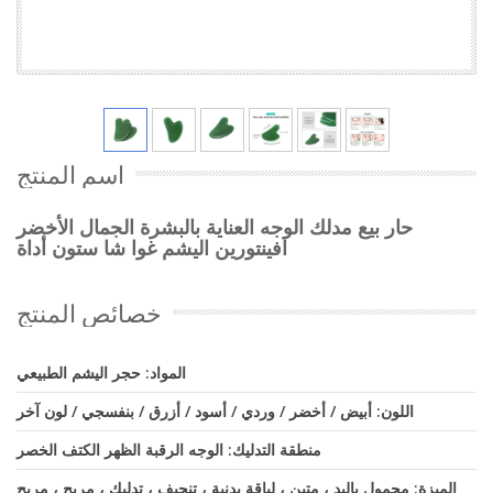
اسم المنتج
حار بيع مدلك الوجه العناية بالبشرة الجمال الأخضر
افينتورين اليشم غوا شا ستون أداة
خصائص المنتج
المواد: حجر اليشم الطبيعي
اللون: أبيض / أخضر / وردي / أسود / أزرق / بنفسجي / لون آخر
منطقة التدليك: الوجه الرقبة الظهر الكتف الخصر
الميزة: محمول باليد ، متين ، لياقة بدنية ، تنحيف ، تدليك ، مريح ، مريح