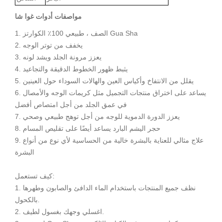
مواصفات أدوات غوا شا
1. الصف ، طبيعي 100٪ الكوارتز Gua Sha
2. يخفف من توتر الوجه
3. يعزز مرونة الجلد ويشد لونه
4. يثبط ظهور الخطوط الدقيقة والتجاعيد
5. يقلل من الانتفاخ وأكياس العين والهالات السوداء حول العينين
6. يساعد على اختراق منتجات التجميل مثل كريمات الوجه والأمصال
في عمق الجلد من أجل امتصاص أفضل
7. يعزز الدورة الدموية للوجه من أجل توهج طبيعي وصحي
8. حجر اليشم البارد يساعد أيضًا على تقليص المسام
9. علاج مثالي للعناية بالبشرة خالية من الحساسية لأي نوع من أنواع
البشرة
كيف تستعمل:
1. نظف جميع المنتجات باستخدام الماء الدافئ والصابون وطهرها
بالكحول.
2. اغسلي وجهك بغسول لطيف.