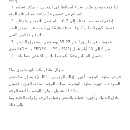
1. إذا قمت بوضع طلب شراء لبضائعنا في المخازن ، يمكننا تسليم
البضائع في غضون 24 ساعة بعد استلام الدفع.
2. إذا تم تخصيصه ، نحتاج إلى 7-10 أيام عمل للتحضير والإنتاج.
عندما يكون الطلب كبيرًا ، نحتاج عادةً إلى شحنه عن طريق البحر
لتوفير تكاليف النقل.
3. عموما ، عن طريق البحر 25-35 يوم عمل. يستغرق الشحن
الجوي (DHL ، FEDEX ، UPS ، EMS) من 6 إلى 10 أيام عمل.
4. تفاصيل التسليم وفقًا لكمية طلبك وبناءً على متطلباتك.
سؤال. ماذا يمكنك ان تشتري منا؟
الإجابة: إزالة الشعر IPL ، فرش تنظيف الوجه ، أجهزة إزالة الرؤوس
السوداء ، أجهزة تنظيف البشرة ، مدلك الوجه ، مدلك العين ، قضبان
التجميل ، بكرة اليشم ، أقنعة الوجه LED ،
بنادق التدليك وأجهزة العناية بالشعر وضباب الوجه وكرات الجليد وما
إلى ذلك.