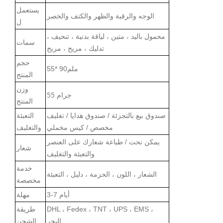
يستعمل
الوجه والرقبة والظهر والكتف والخصر
ل
محمول باليد ، متين ، لياقة بدنية ، تنحيف ،
سما
ت
تدليك ، مريح ، مريح
حجم
ملم
55* 90
المنتج
وزن
55 جرام
المنتج
صندوق بيع بالتجزئة / صندوق هدايا / تغليف
التعبئة
مخصص / كيس مخملي
والتغليف
يمكن نحت / طباعة شعارك على العنصر
شعار
والتعبئة
والتغليف
خدمة
الشعار ، اللون ، الحزمة ، دليل ، التعبئة
مخصصة
3-7 أيام
مهلة
DHL ، Fedex ، TNT ، UPS ، EMS ،
طريقة
البحر
الشحن