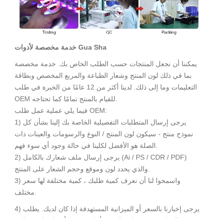
خدمة مخصصة لأدوات Gua Sha
يمكننا أن نجعل المنتجات حسب الطلب الخاص بك. خدمة مخصصة
بما في ذلك لون المنتج وشعار الطباعة والمربع المخصص وبطاقة
التعليمات وما إلى ذلك. لدينا أكثر من 12 عامًا من الخبرة في طلب
OEM للقيام بالمنتج تمامًا كما تحتاجه.
فيما يلي عملية عمل طلب OEM:
1) يرجى إرسال المتطلبات التفصيلية الخاصة بك إلينا بشأن كل
نموذج منتج - سيكون لون المنتج / النوع والرسومات والعينات ذات
الصلة هو الأفضل لكلينا في حالة وجود أي سوء فهم.
2) يرجى إرسال ملف شعارك بالكامل (Ai / PS / CDR / PDF)
والذي يحدد لون وموقع وحجم الشعار على المنتج.
3) واسمحوا لنا أن نعرف كمية طلبك ، كمية مختلفة لها سعر
مختلف.
4) يرجى إخبارنا بالسعر أو الميزانية المستهدفة إذا كان لديك. يطلب