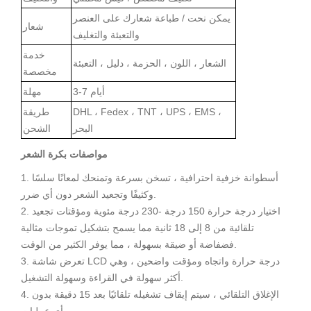
يمكن نحت / طباعة شعارك على العنصر
شعار
والتعبئة
والتغليف
خدمة
الشعار ، اللون ، الحزمة ، دليل ، التعبئة
مخصصة
3-7 أيام
مهلة
DHL ، Fedex ، TNT ، UPS ، EMS ،
طريقة
البحر
الشحن
مواصفات بكرة الشعر
1. أسطوانة خزفية احترافية ، تسخن بسرعة وتمنحك لمعانًا سلسًا
وكثيفًا وتجعيد الشعر دون أي ضرر.
2. اختيار درجة حرارة 150 درجة -230 درجة مئوية ومؤقتات تجعيد
تلقائية من 8 إلى 18 ثانية مما يسمح بتشكيل تموجات مثالية
فضفاضة أو ضيقة بسهولة ، مما يوفر الكثير من الوقت.
3. تعرض شاشة LCD درجة حرارة واتجاه ومؤقت واضحين ، وهي
أكثر سهولة في القراءة وسهولة التشغيل.
4. الإغلاق التلقائي ، سيتم إيقاف تشغيله تلقائيًا بعد 15 دقيقة بدون