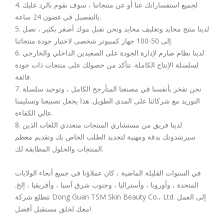
4. لجميع استفساراتك عنا أو عن منتجاتنا ، سوف نقوم بالرد عليك
بالتفصيل في غضون 24 ساعة.
5. لدينا منتج محايد وتغليف محايد ونحن نقبل موك أصغر بكثير ، تصل
إلى 50-100 جهاز كمبيوتر شخصى لاختبار جودة منتجاتنا.
6. لدينا نظام صارم لإدارة الجودة على الصعيدين الداخلي والخارجي
لسلسلة الإنتاج الكاملة. نتأكد من حصولك على منتجات ذات جودة
فائقة.
7. نحن نفخر بأنفسنا في مصنعنا المتأرجح الكامل ، وتوحيد سلسلة
التوريد مع شركائنا على المدى الطويل. هذا يجعل تصنيعنا وتسليمنا
عالي الكفاءة.
8. لدينا فريق من مستشاري المنتجات متعددي اللغات الذين
سيرشدونك بدقة ومهنية لتحديد الطلب الخاص بك وتقديم معظم
المنتجات والحلول المطابقة لك.
في السنوات القليلة الماضية ، كان عملاؤنا في جميع أنحاء الولايات
المتحدة ، وأوروبا ، وأستراليا ، وجنوب شرق آسيا ، وأفريقيا ، إلخ.
تتطلع شركة Dong Guan TSM Skin Beauty Co.، Ltd. إلى العمل
معك لخلق مستقبل أفضل!