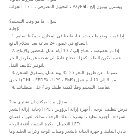
الجواب: T / T ، التحويل المصرفي ، PayPal ، ويسترن يونيون إلخ
سؤال. ما هو وقت التسليم؟
إجابة:
1. إذا قمت بوضع طلب شراء لبضائعنا في المخازن ، يمكننا تسليم
البضائع في غضون 24 ساعة بعد استلام الدفع.
2. إذا تم تخصيصه ، نحتاج إلى 7-10 أيام عمل للتحضير والإنتاج.
عندما يكون الطلب كبيرًا ، نحتاج عادةً إلى شحنه عن طريق البحر
لتوفير تكاليف النقل.
3. عموما ، عن طريق البحر 25-35 يوم عمل. يستغرق الشحن
الجوي (DHL ، FEDEX ، UPS ، EMS) من 6 إلى 10 أيام عمل.
4. تفاصيل التسليم وفقًا لكمية طلبك وبناءً على متطلباتك.
سؤال. ماذا يمكنك ان تشتري منا؟
الإجابة: إزالة الشعر IPL ، فرش تنظيف الوجه ، أجهزة إزالة الرؤوس
السوداء ، أجهزة تنظيف البشرة ، مدلك الوجه ، مدلك العين ، قضبان
التجميل ، بكرة اليشم ، أقنعة الوجه LED ،
بنادق التدليك وأجهزة العناية بالشعر وضباب الوجه وكرات الجليد وما