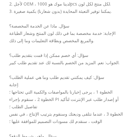
2. لأجل OEM ، لدينا موك هو 1000pcs لكل منتج لكل لون.
3. يمكننا توفير التعبئة المحايدة (بدون شعارنا) بكمية صغيرة.
سؤال. ماذا عن الخدمة المخصصة؟
الإجابة: خدمة مخصصة بما في ذلك لون المنتج وشعار الطباعة
والمربع المخصص وبطاقة التعليمات وما إلى ذلك.
سؤال: أي خصم ممكن إذا قمت بتقديم طلب؟
الجواب: نعم. المزيد من الخصم بالنسبة لك عند تقديم طلب كبير.
سؤال: كيف يمكنني تقديم طلب وما هي عملية الطلب؟
إجابة:
الخطوة 1 ، يرجى إخبارنا بالمواصفات والكمية التي تحتاجها ؛
الخطوة 2 ، سنقوم بإجراء PI أو إصدار طلب عبر الإنترنت لتأكيد
تفاصيل الطلب ؛
الخطوة 3 ، عندما نتلقى وديعتك وسنقوم بترتيب الإنتاج ، في نفس
الوقت ، سنقدم لك مسودات التصميم للموافقة عليها ؛
سؤال. ماهي شروط الدفع؟