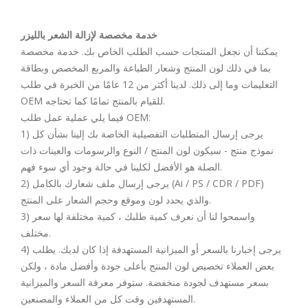
خدمة مخصصة لإزالة الشعر بالليزر
ي
مكننا أن نجعل المنتجات حسب الطلب الخاص بك. خدمة مخصصة
بما في ذلك لون المنتج وشعار الطباعة والمربع المخصص وبطاقة
التعليمات وما إلى ذلك. لدينا أكثر من 12 عامًا من الخبرة في طلب
OEM للقيام بالمنتج تمامًا كما تحتاجه.
فيما يلي عملية عمل طلب OEM:
1) يرجى إرسال المتطلبات التفصيلية الخاصة بك إلينا بشأن كل
نموذج منتج - سيكون لون المنتج / النوع والرسومات والعينات ذات
الصلة هو الأفضل لكلينا في حالة وجود أي سوء فهم.
2) يرجى إرسال ملف شعارك بالكامل (Ai / PS / CDR / PDF)
والذي يحدد لون وموقع وحجم الشعار على المنتج.
3) واسمحوا لنا أن نعرف كمية طلبك ، كمية مختلفة لها سعر
مختلف.
4) يرجى إخبارنا بالسعر أو الميزانية المستهدفة إذا كان لديك. يطلب
بعض العملاء تخصيص لون المنتج بأعلى جودة وأفضل مادة ، ولكن
بسعر مستهدف لجودة منخفضة. ستوفر معرفة السعر والميزانية
المستهدفين وقت كل من العملاء والمصنعين.