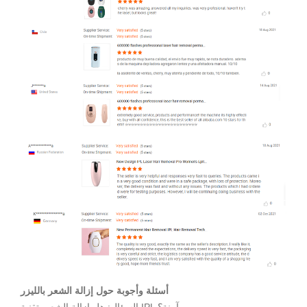
أسئلة وأجوبة حول إزالة الشعر بالليزر
السؤال: هل إزالة الشعر بتقنية IPL آمنة؟