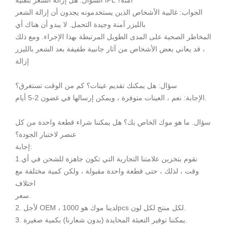
الجواب: غالبية الأشخاص الذين يستخدمونه يجدون أن إزالة الشعر
بالليزر آمنة وجيدة التحمل. لا يبدو أن هناك أي
المخاطر الصحية على المدى الطويل المرتبطة بهذا الإجراء. ومع ذلك
، قد يعاني بعض الأشخاص من آثار جانبية طفيفة بعد الشعر بالليزر
إزالة
سؤال: هل يمكنك تقديم عينات؟ كم من الوقت تستغرق؟
الإجابة: نعم ، العينات متوفرة ، ويمكن إرسالها في غضون 2-5 أيام.
سؤال. ما هو موك الخاص بك؟ هل يمكننا شراء قطعة واحدة من كل
عنصر لاختبار الجودة؟
إجابة:
1.نقوم بتخزين علامتنا التجارية التي تكون جاهزة للشحن في أي
وقت ، لذلك ، حتى قطعة واحدة مقبولة ، ولكن كمية مختلفة مع
اختلاف
سعر.
2. لأجل OEM ، لدينا موك هو 1000pcs لكل منتج لكل لون.
3. يمكننا توفير التعبئة المحايدة (بدون شعارنا) بكمية صغيرة.