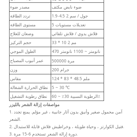
ضوء نابض مكثف
مصدر ضوء
1.9-4.5 جول / سم 2
تردد الطاقة
5 تعديلات مستويات
مستوى الطاقة
فلاش يدوي / فلاش تلقائي
وضعان للعلاج
33 * 10 مم 2
حجم التركيز
470 نانومتر ~ 1100 نانومتر
الطول الموجي
عمر أنبوب المصباح
500000 مرة
200 جرام
وزن
124 * 83 * 48.5 ملم
مقاس
5 ~ 30 ℃
نطاق الحرارة الشغالة
الرطوبة النسبية 30٪ ~ 60٪
نطاق رطوبة التشغيل
مواصفات إزالة الشعر بالليزر
1. آمن محمول صغير وأنيق بدون آثار جانبية ، غير مؤلم. يمنع تجدد
الشعر.
2. فتيل الكوارتز ، وحياة طويلة ، وخراطيش فلاش قابلة للاستبدال.
3. دورة إزالة الشعر تستخدم 6-15 مرة.