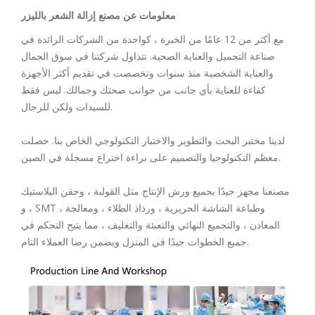
معلومات عن مصنع إزالة الشعر بالليزر
مع أكثر من 12 عامًا من الخبرة ، كواحدة من الشركات الرائدة في
صناعة التجميل والعناية الصحية. تتداول شركتنا في سوق الجمال
والعناية الشخصية منذ سنوات وتخصصت في تقديم أكثر الأجهزة
كفاءة للعناية بأي جانب من جوانب صحتك وجمالك. ليس فقط
للسيدات ولكن للرجال.
لدينا مختبر البحث والتطوير والاختبار التكنولوجي الخاص بنا. حصلت
معظم التكنولوجيا والتصميم على براءة اختراع مسجلة في الصين.
مصنعنا مجهز جيدًا بجميع ورش الإنتاج مثل القولبة ، وحقن البلاستيك
، و SMT ، وطباعة الشاشة الحريرية ، ورذاذ الطلاء ، ومعالجة
المعادن ، والتجميع النهائي والتعبئة والتغليف ، مما يتيح التحكم في
جميع الخطوات جيدًا في المنزل ويضمن رضا العملاء التام.