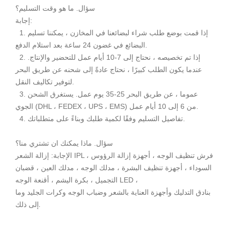
سؤال. ما هو وقت التسليم؟
إجابة:
1. إذا قمت بوضع طلب شراء لبضائعنا في المخازن ، يمكننا تسليم
البضائع في غضون 24 ساعة بعد استلام الدفع.
2. إذا تم تخصيصه ، نحتاج إلى 7-10 أيام عمل للتحضير والإنتاج.
عندما يكون الطلب كبيرًا ، نحتاج عادةً إلى شحنه عن طريق البحر
لتوفير تكاليف النقل.
3. عموما ، عن طريق البحر 25-35 يوم عمل. يستغرق الشحن
الجوي (DHL ، FEDEX ، UPS ، EMS) من 6 إلى 10 أيام عمل.
4. تفاصيل التسليم وفقًا لكمية طلبك وبناءً على متطلباتك.
سؤال. ماذا يمكنك ان تشتري منا؟
الإجابة: إزالة الشعر IPL ، فرش تنظيف الوجه ، أجهزة إزالة الرؤوس
السوداء ، أجهزة تنظيف البشرة ، مدلك الوجه ، مدلك العين ، قضبان
التجميل ، بكرة اليشم ، أقنعة الوجه LED ،
بنادق التدليك وأجهزة العناية بالشعر وضباب الوجه وكرات الجليد وما
.
ك
إلى
ذل