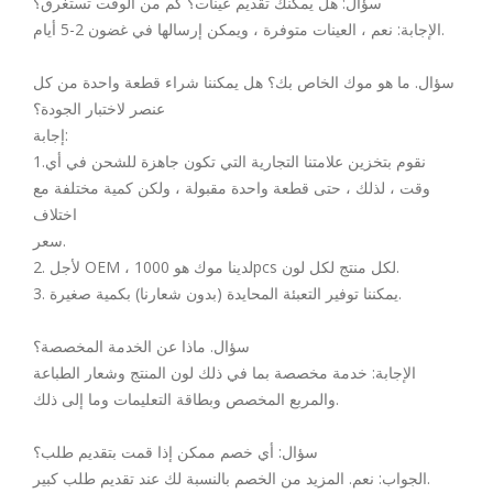
سؤال: هل يمكنك تقديم عينات؟ كم من الوقت تستغرق؟
الإجابة: نعم ، العينات متوفرة ، ويمكن إرسالها في غضون 2-5 أيام.
سؤال. ما هو موك الخاص بك؟ هل يمكننا شراء قطعة واحدة من كل
عنصر لاختبار الجودة؟
إجابة:
1.نقوم بتخزين علامتنا التجارية التي تكون جاهزة للشحن في أي
وقت ، لذلك ، حتى قطعة واحدة مقبولة ، ولكن كمية مختلفة مع
اختلاف
سعر.
2. لأجل OEM ، لدينا موك هو 1000pcs لكل منتج لكل لون.
3. يمكننا توفير التعبئة المحايدة (بدون شعارنا) بكمية صغيرة.
سؤال. ماذا عن الخدمة المخصصة؟
الإجابة: خدمة مخصصة بما في ذلك لون المنتج وشعار الطباعة
والمربع المخصص وبطاقة التعليمات وما إلى ذلك.
سؤال: أي خصم ممكن إذا قمت بتقديم طلب؟
الجواب: نعم. المزيد من الخصم بالنسبة لك عند تقديم طلب كبير.