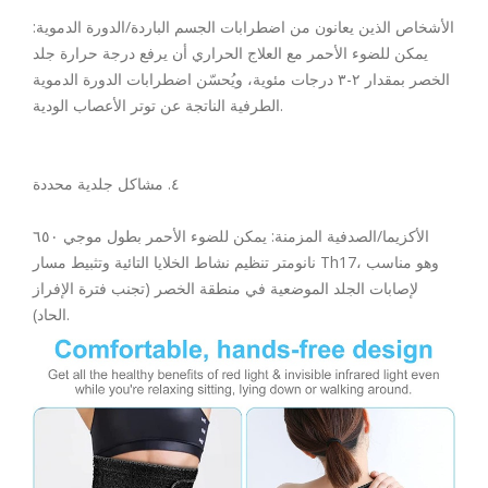
الأشخاص الذين يعانون من اضطرابات الجسم الباردة/الدورة الدموية:
يمكن للضوء الأحمر مع العلاج الحراري أن يرفع درجة حرارة جلد
الخصر بمقدار ٢-٣ درجات مئوية، ويُحسّن اضطرابات الدورة الدموية
الطرفية الناتجة عن توتر الأعصاب الودية.
٤. مشاكل جلدية محددة
الأكزيما/الصدفية المزمنة: يمكن للضوء الأحمر بطول موجي ٦٥٠
نانومتر تنظيم نشاط الخلايا التائية وتثبيط مسار Th17، وهو مناسب
لإصابات الجلد الموضعية في منطقة الخصر (تجنب فترة الإفراز
الحاد).