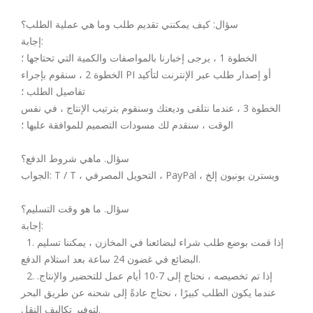
سؤال: كيف يمكنني تقديم طلب وما هي عملية الطلب؟
إجابة:
الخطوة 1 ، يرجى إخبارنا بالمواصفات والكمية التي تحتاجها ؛
الخطوة 2 ، سنقوم بإجراء PI أو إصدار طلب عبر الإنترنت لتأكيد
تفاصيل الطلب ؛
الخطوة 3 ، عندما نتلقى وديعتك وسنقوم بترتيب الإنتاج ، في نفس
الوقت ، سنقدم لك مسودات التصميم للموافقة عليها ؛
سؤال. ماهي شروط الدفع؟
الجواب: T / T ، التحويل المصرفي ، PayPal ، ويسترن يونيون إلخ
سؤال. ما هو وقت التسليم؟
إجابة:
1. إذا قمت بوضع طلب شراء لبضائعنا في المخازن ، يمكننا تسليم
البضائع في غضون 24 ساعة بعد استلام الدفع.
2. إذا تم تخصيصه ، نحتاج إلى 7-10 أيام عمل للتحضير والإنتاج.
عندما يكون الطلب كبيرًا ، نحتاج عادةً إلى شحنه عن طريق البحر
لتوفير تكاليف النقل.