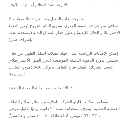
آلام هشاشة العظام أو التهاب الأوتار.
2. مجموعة إعادة التأهيل بعد الجراحة/الصدمات
التعافي من جراحة العمود الفقري: تسريع التئام الجروح (يعزز الضوء
الأحمر تكاثر الخلايا الليفية) وتقليل خطر التصاق الندبة (يُستخدم تحت
إشراف طبي).
إصلاح الإصابات الرياضية: مثل إجهاد عضلات أسفل الظهر، من خلال
تحسين الدورة الدموية الدقيقة الموضعية (يعزز الضوء الأحمر إطلاق
أكسيد النيتريك)، يُقصّر فترة التعافي بحوالي 30% (مرجع البيانات
السريرية).
٣. الأشخاص ذوو الحالة الصحية المتدنية
موظفو المكاتب قليلو الحركة: للوقاية من متلازمة ألم اللفافة
العضلية القطنية، يُنصح باستخدامه لمدة ٢٠ دقيقة يوميًا (طول موجي
٦٣٠-٦٦٠ نانومتر، كثافة طاقة ٥٠-١٠٠ ميلي واط/سم²).