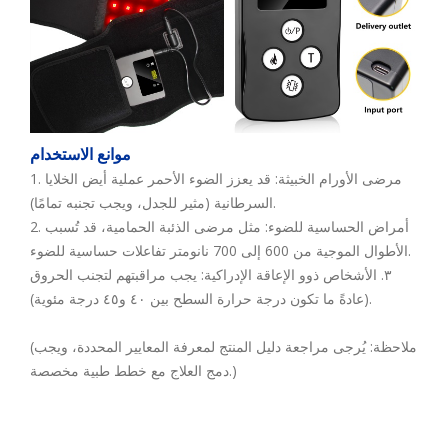
موانع الاستخدام
1. مرضى الأورام الخبيثة: قد يعزز الضوء الأحمر عملية أيض الخلايا
السرطانية (مثير للجدل، ويجب تجنبه تمامًا).
2. أمراض الحساسية للضوء: مثل مرضى الذئبة الحمامية، قد تُسبب
الأطوال الموجية من 600 إلى 700 نانومتر تفاعلات حساسية للضوء.
٣. الأشخاص ذوو الإعاقة الإدراكية: يجب مراقبتهم لتجنب الحروق
(عادةً ما تكون درجة حرارة السطح بين ٤٠ و٤٥ درجة مئوية).
(ملاحظة: يُرجى مراجعة دليل المنتج لمعرفة المعايير المحددة، ويجب
دمج العلاج مع خطط طبية مخصصة.)