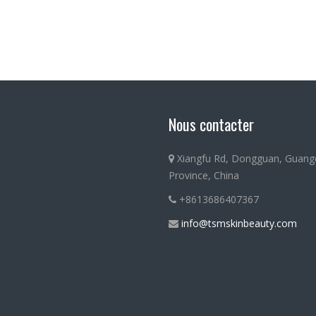
Nous contacter
Xiangfu Rd, Dongguan, Guan
Province, China
+8613686407367
info@tsmskinbeauty.com