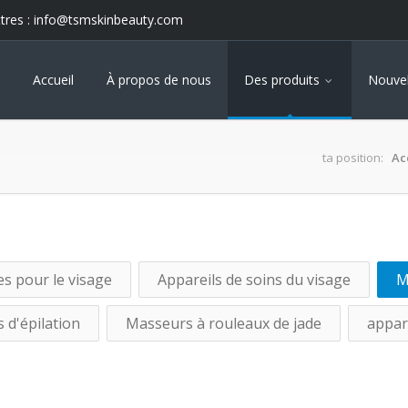
tres :
info@tsmskinbeauty.com
Accueil
À propos de nous
Des produits
Nouvel
ta position:
Ac
s pour le visage
Appareils de soins du visage
M
 d'épilation
Masseurs à rouleaux de jade
appare