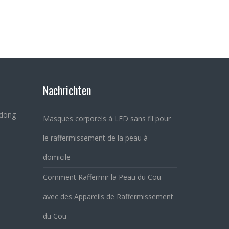
Nachrichten
gdong
Masques corporels à LED sans fil pour
le raffermissement de la peau à
domicile
Comment Raffermir la Peau du Cou
avec des Appareils de Raffermissement
du Cou