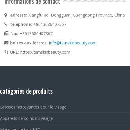
Informations de contact
adresse:
Xiangfu Rd, Dongguan, Guangdong Province, China
téléphone:
+8613686407367
fax:
+8613686407367
boites aux lettres:
info@tsmskinbeauty.com
URL:
https://tsmskinbeauty.com
catégories de produits
Brosses nettoyantes pour le visage
Appareils de soins du visage
Masques faciaux LED