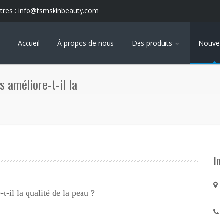
tres :
info@tsmskinbeauty.com
Accueil
À propos de nous
Des produits
Nouvel
 améliore-t-il la
I
-il la qualité de la peau ?