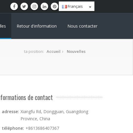
Français
les
Retour d'information
Nous contacter
ta position:
Accueil
Nouvelles
nformations de contact
adresse:
Xiangfu Rd, Dongguan, Guangdong
Province, China
téléphone:
+8613686407367