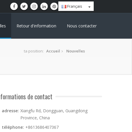
Français
les
Retour d'information
Nous contacter
ta position:
Accueil
Nouvelles
nformations de contact
adresse:
Xiangfu Rd, Dongguan, Guangdong
Province, China
téléphone:
+8613686407367