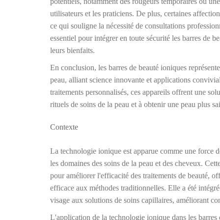
potentiels, notamment des rougeurs temporaires ou une 
utilisateurs et les praticiens. De plus, certaines affecti
ce qui souligne la nécessité de consultations professio
essentiel pour intégrer en toute sécurité les barres de 
leurs bienfaits.
En conclusion, les barres de beauté ioniques représenten
peau, alliant science innovante et applications convivial
traitements personnalisés, ces appareils offrent une so
rituels de soins de la peau et à obtenir une peau plus sa
Contexte
La technologie ionique est apparue comme une force de t
les domaines des soins de la peau et des cheveux. Cette 
pour améliorer l'efficacité des traitements de beauté, o
efficace aux méthodes traditionnelles. Elle a été intégr
visage aux solutions de soins capillaires, améliorant con
L'application de la technologie ionique dans les barres