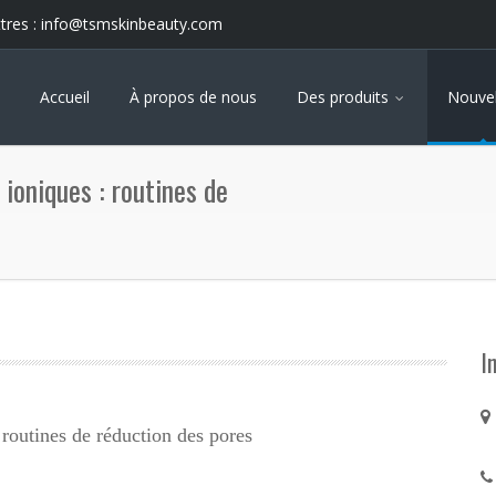
tres :
info@tsmskinbeauty.com
Accueil
À propos de nous
Des produits
Nouvel
 ioniques : routines de
I
 routines de réduction des pores