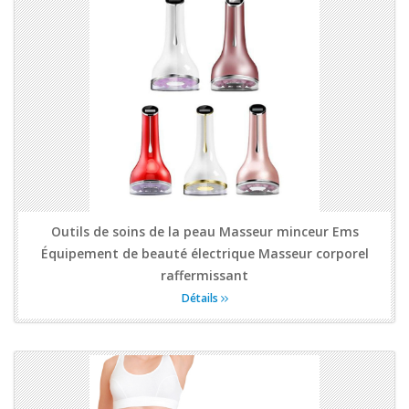
Outils de soins de la peau Masseur minceur Ems
Équipement de beauté électrique Masseur corporel
raffermissant
Détails