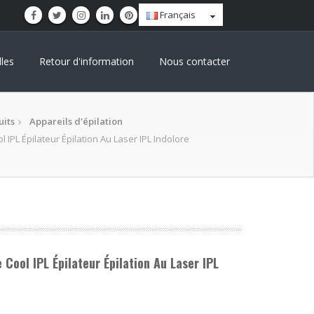
Français
les
Retour d'information
Nous contacter
uits
Appareils d'épilation
 IPL Épilateur Épilation Au Laser IPL Indolore
 Cool IPL Épilateur Épilation Au Laser IPL