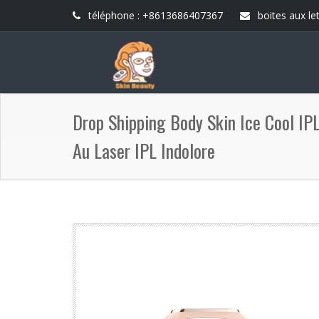
téléphone : +8613686407367
boites aux let
Drop Shipping Body Skin Ice Cool IPL
Au Laser IPL Indolore