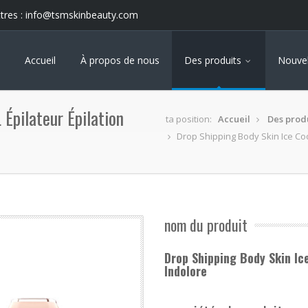
tres :
info@tsmskinbeauty.com
Accueil
À propos de nous
Des produits
Nouvel
 Épilateur Épilation
ta position:
Accueil
Des prod
Drop Shipping Body Skin Ice Cool
nom du produit
Drop Shipping Body Skin Ice
Indolore