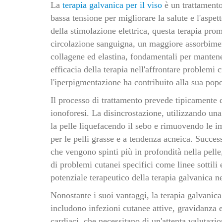
La
terapia galvanica per il viso
è un trattamento
bassa tensione per migliorare la salute e l'aspet
della stimolazione elettrica, questa terapia pro
circolazione sanguigna, un maggiore assorbimen
collagene ed elastina, fondamentali per mantener
efficacia della terapia nell'affrontare problemi
l'iperpigmentazione ha contribuito alla sua popo
Il processo di trattamento prevede tipicamente d
ionoforesi. La disincrostazione, utilizzando una 
la pelle liquefacendo il sebo e rimuovendo le i
per le pelli grasse e a tendenza acneica. Succes
che vengono spinti più in profondità nella pelle
di problemi cutanei specifici come linee sottili
potenziale terapeutico della terapia galvanica n
Nonostante i suoi vantaggi, la terapia galvanica 
includono infezioni cutanee attive, gravidanza 
cardiaci, che necessitano di un'attenta valutazi