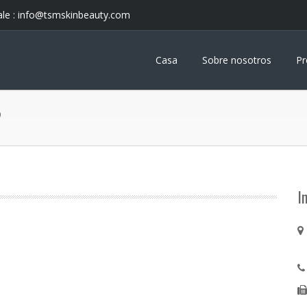
le :
info@tsmskinbeauty.com
Casa
Sobre nosotros
Pr
?
I