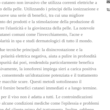
 cutaneo non invasivo che utilizza correnti elettriche a
to della pelle. Utilizzando i principi della ionizzazione e
muove una serie di benefici, tra cui una migliore
to dei prodotti e la stimolazione della produzione di
e l'elasticità e la giovinezza della pelle. La notevole
 cutanei comuni come l'invecchiamento, l'acne e
larità in spa e studi dermatologici di tutto il mondo.
ue tecniche principali: la disincrostazione e la
polarità elettrica negativa, aiuta a pulire in profondità
mpurità dai pori, rendendola particolarmente benefica
sivamente, la ionoforesi impiega sieri a carica positiva
, consentendo un'idratazione potenziata e il trattamento
 e macchie scure. Questi metodi sottolineano il
el fornire benefici cutanei immediati e a lungo termine.
per il viso non è adatta a tutti. Le controindicazioni
e alcune condizioni mediche come l'epilessia e problemi
one del cliente prima del trattamento. Inoltre, sebbene