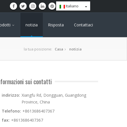
Italiano
odotti
notizia
Risposta
Contattaci
la tua posizione:
Casa
notizia
nformazioni sui contatti
indirizzo:
Xiangfu Rd, Dongguan, Guangdong
Province, China
Telefono:
+8613686407367
fax:
+8613686407367