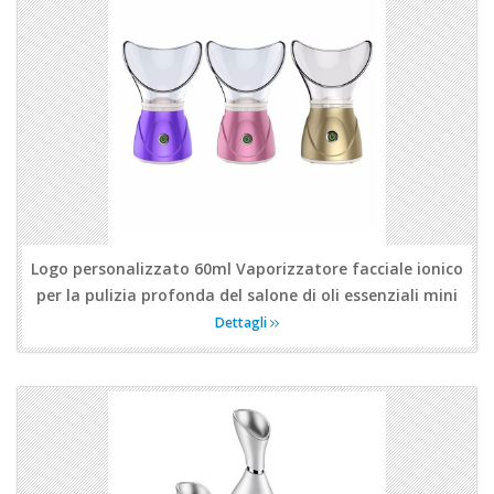
Logo personalizzato 60ml Vaporizzatore facciale ionico
per la pulizia profonda del salone di oli essenziali mini
Dettagli