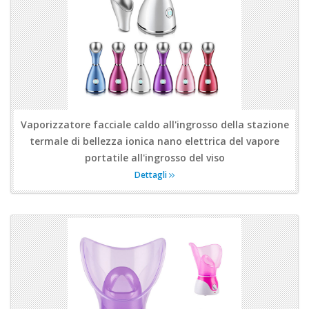
Vaporizzatore facciale caldo all'ingrosso della stazione
termale di bellezza ionica nano elettrica del vapore
portatile all'ingrosso del viso
Dettagli