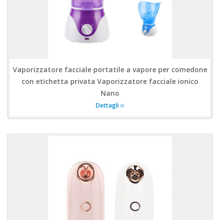
Vaporizzatore facciale portatile a vapore per comedone
con etichetta privata Vaporizzatore facciale ionico
Nano
Dettagli