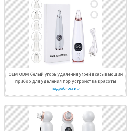
OEM ODM белый угорь удаления угрей всасывающий
прибор для удаления пор устройства красоты
подробности