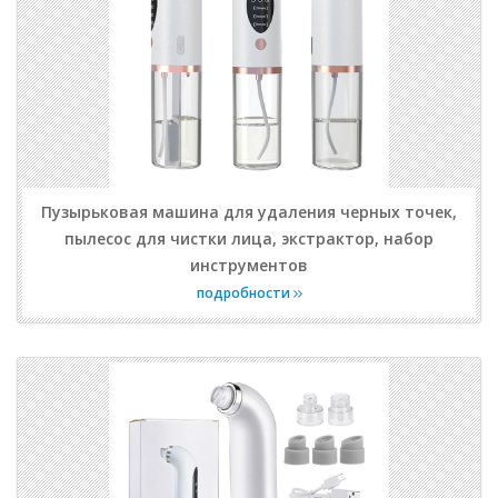
Пузырьковая машина для удаления черных точек,
пылесос для чистки лица, экстрактор, набор
инструментов
подробности