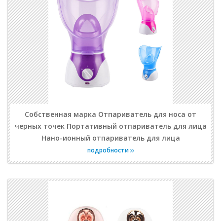
Собственная марка Отпариватель для носа от
черных точек Портативный отпариватель для лица
Нано-ионный отпариватель для лица
подробности