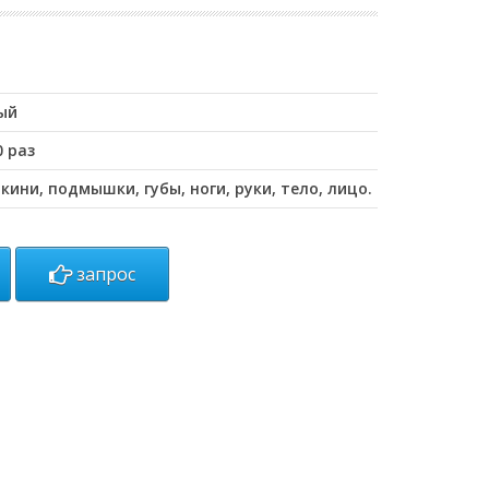
ый
 раз
кини, подмышки, губы, ноги, руки, тело, лицо.
запрос