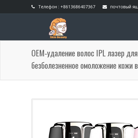
Телефон : +8613686407367
почтовый ящ
OEM-удаление волос IPL лазер для
безболезненное омоложение кожи в