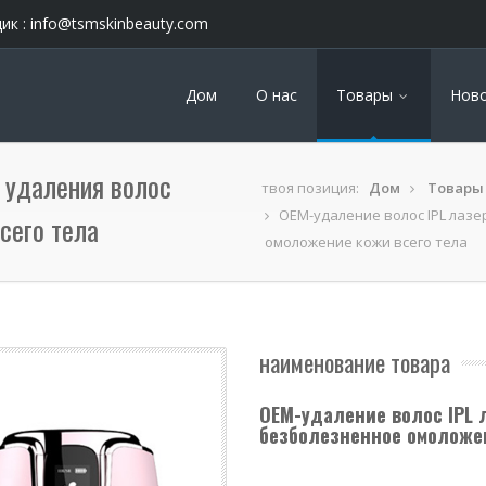
ик :
info@tsmskinbeauty.com
Дом
О нас
Товары
Нов
 удаления волос
твоя позиция:
Дом
Товары
OEM-удаление волос IPL лазе
сего тела
омоложение кожи всего тела
наименование товара
OEM-удаление волос IPL 
безболезненное омоложен