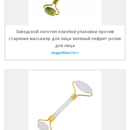
Заводской логотип коробки упаковки против
старения массажер для лица зеленый нефрит ролик
для лица
подробности