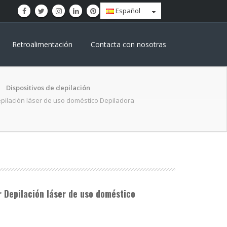
Español
Retroalimentación
Contacta con nosotras
Dispositivos de depilación
pilación láser de uso doméstico Depiladora
r Depilación láser de uso doméstico