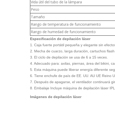
Vida útil del tubo de la lámpara
Peso
Tamaño
Rango de temperatura de funcionamiento
Rango de humedad de funcionamiento
Especificación de depilación láser
1. Caja fuerte portátil pequeña y elegante sin efecto
2. Mecha de cuarzo, larga duración, cartuchos flas
3. El ciclo de depilación se usa de 6 a 15 veces.
4. Adecuado para: axilas, piernas, área del bikini, 
5. Esta máquina puede liberar energía diferente según
6. Tiene enchufe de país de EE. UU. AU UE Reino Un
7. Después de apagarse, el ventilador continuará g
8. Embalaje Incluye máquina de depilación láser IPL,
Imágenes de depilación láser