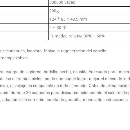
500000 veces
200g
124 * 83 * 48,5 mm
5 ~ 30 ℃
Humedad relativa 30% ~ 60%
s secundarios, indolora. Inhibe la regeneración del cabello.
h reemplazables.
cara, cuerpo de la pierna, barbilla, pecho, espalda Adecuado para: muj
 las diferentes pieles, por lo que puede lograr mejor el efecto de la de
ido, el voltaje es compatible en todo el mundo. Cable de alimentación
irando durante 30 segundos para disipar completamente el calor de la 
 adaptador de corriente, tarjeta de garantía, manual de instrucciones.