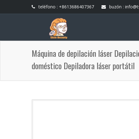
teléfono : +8613686407367
buzón :
info@t
Máquina de depilación láser Depilaci
doméstico Depiladora láser portátil