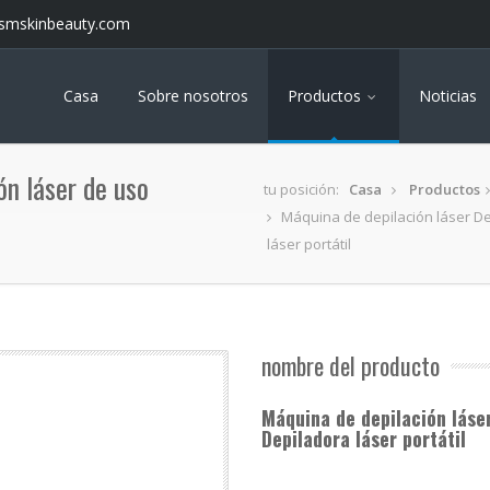
smskinbeauty.com
Casa
Sobre nosotros
Productos
Noticias
ón láser de uso
tu posición:
Casa
Productos
Máquina de depilación láser De
láser portátil
nombre del producto
Máquina de depilación láse
Depiladora láser portátil