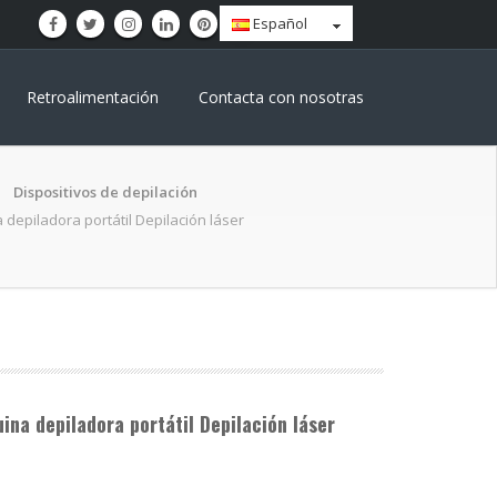
Español
Retroalimentación
Contacta con nosotras
Dispositivos de depilación
depiladora portátil Depilación láser
ina depiladora portátil Depilación láser