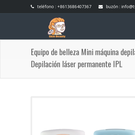
teléfono : +8613686407367
buzón :
info@t
Equipo de belleza Mini máquina depil
Depilación láser permanente IPL