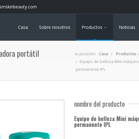
smskinbeauty.com
Casa
Sobre nosotros
Productos
Noticias
adora portátil
tu posición:
Casa
Productos
Equipo de belleza Mini máquina 
permanente IPL
nombre del producto
Equipo de belleza Mini máqu
permanente IPL