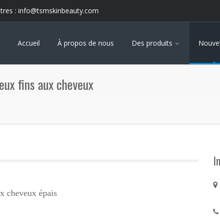
tres :
info@tsmskinbeauty.com
Accueil
À propos de nous
Des produits
Nouvel
eux fins aux cheveux
I
ux cheveux épais