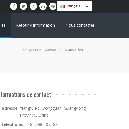
Français
les
Retour d'information
Nous contacter
ta position:
Accueil
Nouvelles
nformations de contact
adresse:
Xiangfu Rd, Dongguan, Guangdong
Province, China
téléphone:
+8613686407367