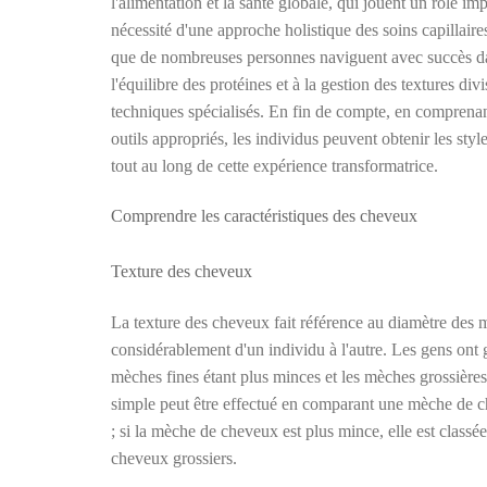
l'alimentation et la santé globale, qui jouent un rôle im
nécessité d'une approche holistique des soins capillair
que de nombreuses personnes naviguent avec succès dans
l'équilibre des protéines et à la gestion des textures div
techniques spécialisés. En fin de compte, en comprenant 
outils appropriés, les individus peuvent obtenir les styl
tout au long de cette expérience transformatrice.
Comprendre les caractéristiques des cheveux
Texture des cheveux
La texture des cheveux fait référence au diamètre des 
considérablement d'un individu à l'autre. Les gens ont
mèches fines étant plus minces et les mèches grossières 
simple peut être effectué en comparant une mèche de ch
; si la mèche de cheveux est plus mince, elle est class
cheveux grossiers.