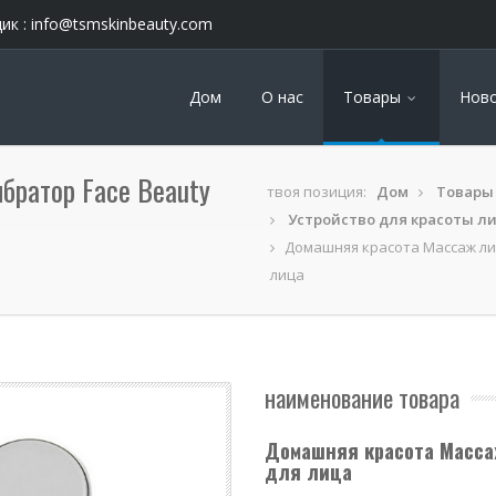
ик :
info@tsmskinbeauty.com
Дом
О нас
Товары
Нов
братор Face Beauty
твоя позиция:
Дом
Товары
Устройство для красоты л
Домашняя красота Массаж лиц
лица
наименование товара
Домашняя красота Массаж
для лица