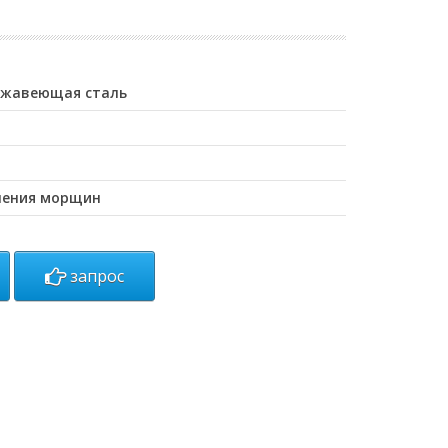
ержавеющая сталь
аления морщин
запрос