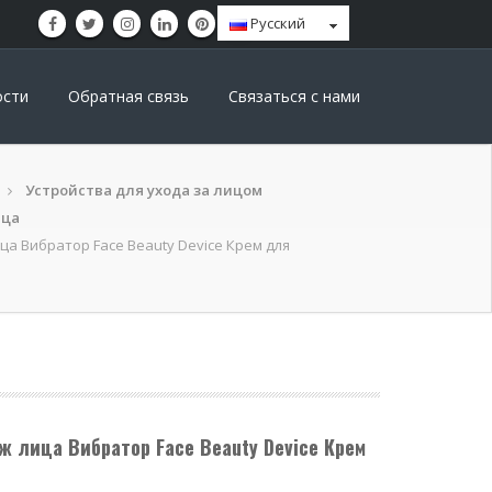
Pусский
ости
Обратная связь
Связаться с нами
Устройства для ухода за лицом
ица
а Вибратор Face Beauty Device Крем для
 лица Вибратор Face Beauty Device Крем