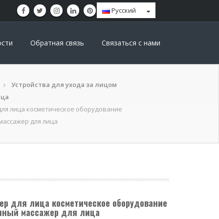
Pусский
ости
Обратная связь
Связаться с нами
Устройства для ухода за лицом
ица
для лица косметическое оборудование
массажер для лица
ер для лица косметическое оборудование
нный массажер для лица