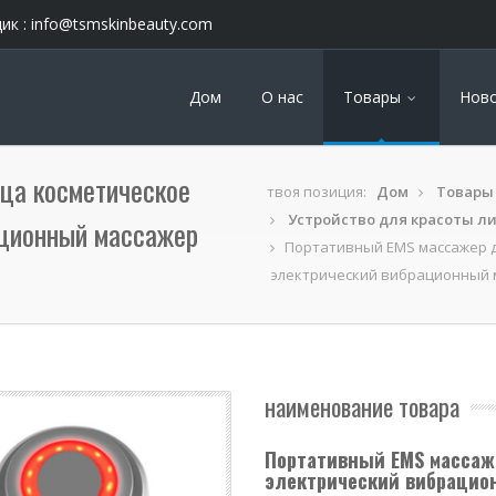
ик :
info@tsmskinbeauty.com
Дом
О нас
Товары
Нов
ца косметическое
твоя позиция:
Дом
Товары
Устройство для красоты л
ационный массажер
Портативный EMS массажер 
электрический вибрационный 
наименование товара
Портативный EMS массаж
электрический вибрацио