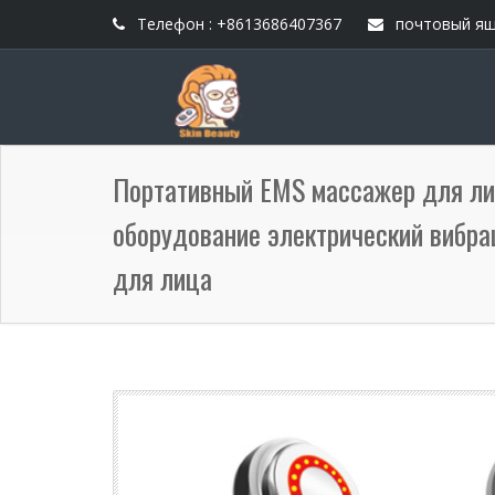
Телефон : +8613686407367
почтовый ящ
Портативный EMS массажер для ли
оборудование электрический вибр
для лица