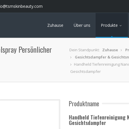
fo@tsmskinbeauty.com
Zuhause
Über uns
Produkte
lspray Persönlicher
Dein Standpunkt:
Zuhause
P
Gesichtsdampfer & Gesichts
Handheld Tiefenreinigung Nano
Gesichtsdampfer
Produktname
Handheld Tiefenreinigung N
Gesichtsdampfer