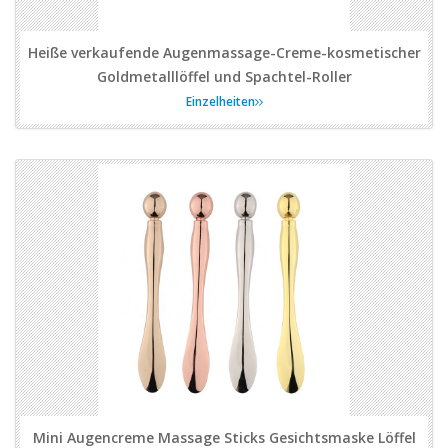
Heiße verkaufende Augenmassage-Creme-kosmetischer
Goldmetalllöffel und Spachtel-Roller
Einzelheiten
Mini Augencreme Massage Sticks Gesichtsmaske Löffel