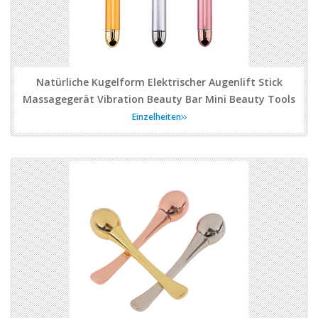
Natürliche Kugelform Elektrischer Augenlift Stick
Massagegerät Vibration Beauty Bar Mini Beauty Tools
Einzelheiten