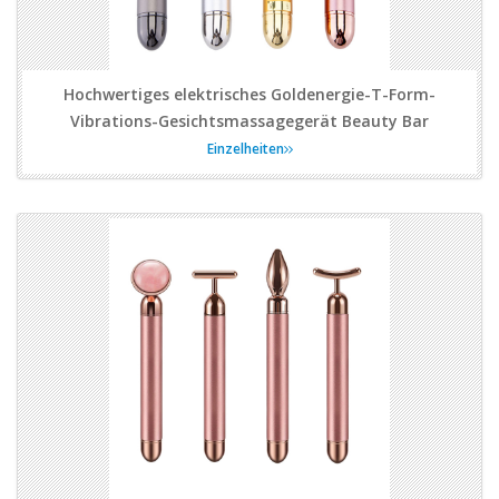
Hochwertiges elektrisches Goldenergie-T-Form-
Vibrations-Gesichtsmassagegerät Beauty Bar
Einzelheiten