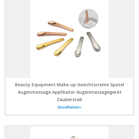
Beauty Equipment Make-up Gesichtscreme Spatel
Augenmassage Applikator Augenmassagegerät
Zauberstab
Einzelheiten