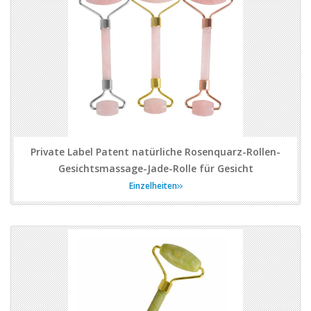
Private Label Patent natürliche Rosenquarz-Rollen-
Gesichtsmassage-Jade-Rolle für Gesicht
Einzelheiten