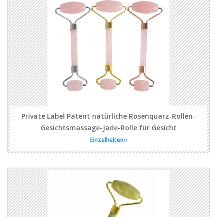
Private Label Patent natürliche Rosenquarz-Rollen-
Gesichtsmassage-Jade-Rolle für Gesicht
Einzelheiten