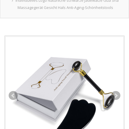
Individuelles Logo Natürliche schwarze Jadewalze Gua Sha
Massagegerät Gesicht Hals Anti-Aging-Schönheitstools