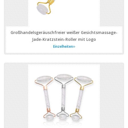
Großhandelsgeräuschfreier weißer Gesichtsmassage-
Jade-Kratzstein-Roller mit Logo
Einzelheiten