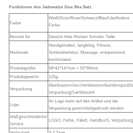
Funktionen des Jadewalze Gua Sha Satz
Weiß/Grün/Rose/Schwarz/Blau/Lila/Andere
Farbe
Farbe
Benutzt für
Gesicht Hals Rücken Schulter Taille
Handgehalten, langlebig, Fitness,
Merkmale
Schlankheitskur, Massage, entspannend,
komfortabel
Produktgröße
58*42*147mm + 55*90mm
Produktgewicht
125g
Kleinkasten/Geschenkkasten/kundenspezifi
Verpackung
Verpackung/Samtbeutel
Ihr Logo kann auf den Artikel und die
Logo
Verpackung geschnitzt/gedruckt werden
Maßgeschneiderter
LOGO, Farbe, Paket, Handbuch, Verpackun
Service
Vorlaufzeit
3-7 Tage