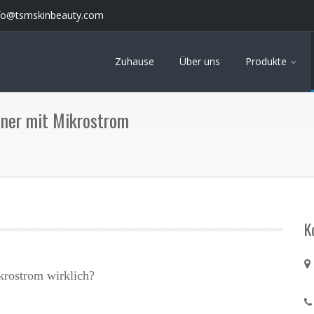
fo@tsmskinbeauty.com
Zuhause
Über uns
Produkte
oner mit Mikrostrom
K
krostrom wirklich?