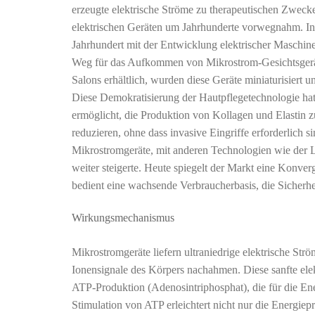
erzeugte elektrische Ströme zu therapeutischen Zwecke
elektrischen Geräten um Jahrhunderte vorwegnahm. In 
Jahrhundert mit der Entwicklung elektrischer Maschine
Weg für das Aufkommen von Mikrostrom-Gesichtsgerät
Salons erhältlich, wurden diese Geräte miniaturisiert u
Diese Demokratisierung der Hautpflegetechnologie hat 
ermöglicht, die Produktion von Kollagen und Elastin z
reduzieren, ohne dass invasive Eingriffe erforderlich s
Mikrostromgeräte, mit anderen Technologien wie der L
weiter steigerte. Heute spiegelt der Markt eine Konve
bedient eine wachsende Verbraucherbasis, die Sicherhe
Wirkungsmechanismus
Mikrostromgeräte liefern ultraniedrige elektrische Strö
Ionensignale des Körpers nachahmen. Diese sanfte elektr
ATP-Produktion (Adenosintriphosphat), die für die Ene
Stimulation von ATP erleichtert nicht nur die Energiep