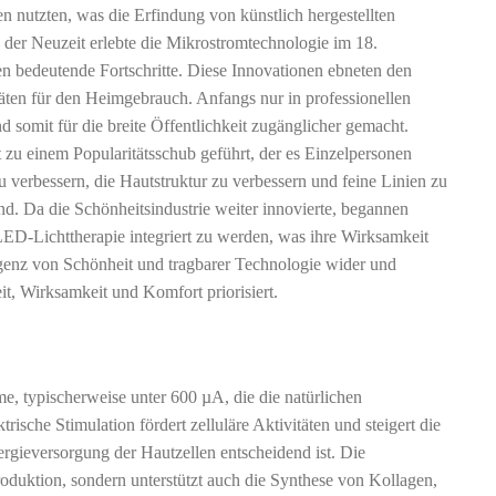
n nutzten, was die Erfindung von künstlich hergestellten
der Neuzeit erlebte die Mikrostromtechnologie im 18.
n bedeutende Fortschritte. Diese Innovationen ebneten den
en für den Heimgebrauch. Anfangs nur in professionellen
nd somit für die breite Öffentlichkeit zugänglicher gemacht.
zu einem Popularitätsschub geführt, der es Einzelpersonen
u verbessern, die Hautstruktur zu verbessern und feine Linien zu
ind. Da die Schönheitsindustrie weiter innovierte, begannen
ED-Lichttherapie integriert zu werden, was ihre Wirksamkeit
rgenz von Schönheit und tragbarer Technologie wider und
it, Wirksamkeit und Komfort priorisiert.
me, typischerweise unter 600 µA, die die natürlichen
ische Stimulation fördert zelluläre Aktivitäten und steigert die
rgieversorgung der Hautzellen entscheidend ist. Die
roduktion, sondern unterstützt auch die Synthese von Kollagen,