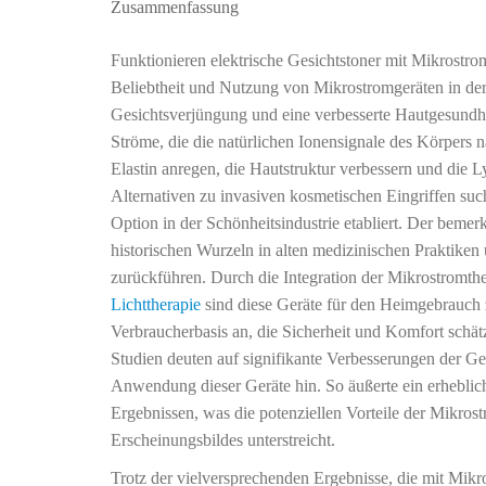
Zusammenfassung
Funktionieren elektrische Gesichtstoner mit Mikrostro
Beliebtheit und Nutzung von Mikrostromgeräten in der 
Gesichtsverjüngung und eine verbesserte Hautgesundhe
Ströme, die die natürlichen Ionensignale des Körpers
Elastin anregen, die Hautstruktur verbessern und die
Alternativen zu invasiven kosmetischen Eingriffen such
Option in der Schönheitsindustrie etabliert. Der bemer
historischen Wurzeln in alten medizinischen Praktike
zurückführen. Durch die Integration der Mikrostromth
Lichttherapie
sind diese Geräte für den Heimgebrauch 
Verbraucherbasis an, die Sicherheit und Komfort schät
Studien deuten auf signifikante Verbesserungen der G
Anwendung dieser Geräte hin. So äußerte ein erheblich
Ergebnissen, was die potenziellen Vorteile der Mikros
Erscheinungsbildes unterstreicht.
Trotz der vielversprechenden Ergebnisse, die mit Mikr